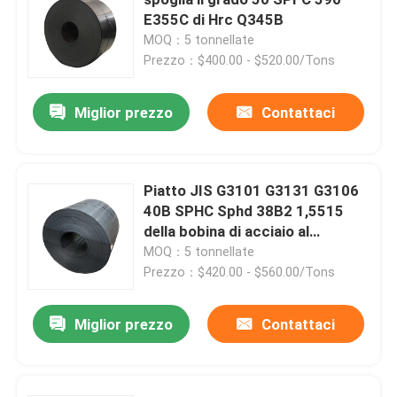
E355C di Hrc Q345B
MOQ：5 tonnellate
Tubo d'acciaio di precisione
Prezzo：$400.00 - $520.00/Tons
Schermi del tubo di caldaia
Miglior prezzo
Contattaci
Ugello d'aria della caldaia
Piatto JIS G3101 G3131 G3106
40B SPHC Sphd 38B2 1,5515
Griglia a catena Antivari
della bobina di acciaio al
carbonio
MOQ：5 tonnellate
Griglia Antivari della caldaia
Prezzo：$420.00 - $560.00/Tons
Miglior prezzo
Contattaci
Rod d'acciaio rotondo
Porta della fornace della caldaia