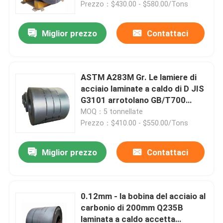
Prezzo：$430.00 - $580.00/Tons
Miglior prezzo
Contattaci
ASTM A283M Gr. Le lamiere di
acciaio laminate a caldo di D JIS
G3101 arrotolano GB/T700
Q235A
MOQ：5 tonnellate
Prezzo：$410.00 - $550.00/Tons
Miglior prezzo
Contattaci
Casa
Chi siamo
0.12mm - la bobina del acciaio al
carbonio di 200mm Q235B
laminata a caldo accetta
Contatti