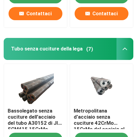
Contattaci
Contattaci
Tubo senza cuciture della lega
(7)
Bassolegato senza
Metropolitana
cuciture dell'acciaio
d'acciaio senza
del tubo A30152 di JIS
cuciture 42CrMo
SCM415 15CrMo
15CrMo del acciaio al
1,7243
carbonio di ASTM