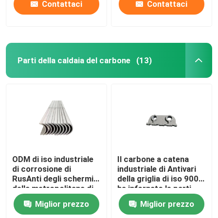
Contattaci
Contattaci
Parti della caldaia del carbone
(13)
ODM di iso industriale
Il carbone a catena
di corrosione di
industriale di Antivari
RusAnti degli schermi
della griglia di iso 9001
della metropolitana di
ha infornato le parti
caldaia della centrale
della caldaia a vapore
Miglior prezzo
Miglior prezzo
elettrica