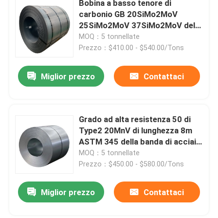
Bobina a basso tenore di
carbonio GB 20SiMo2MoV
Rullo dentato a catena del rullo
25SiMo2MoV 37SiMo2MoV del
acciaio al carbonio del piatto di
MOQ：5 tonnellate
acciaio dolce
Prezzo：$410.00 - $540.00/Tons
Caldaia della griglia fissa
Miglior prezzo
Contattaci
Grado ad alta resistenza 50 di
Type2 20MnV di lunghezza 8m
ASTM 345 della banda di acciaio
al carbonio
MOQ：5 tonnellate
Prezzo：$450.00 - $580.00/Tons
Miglior prezzo
Contattaci