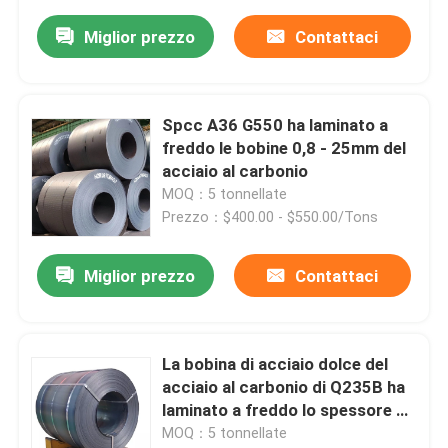
Miglior prezzo
Contattaci
Spcc A36 G550 ha laminato a
freddo le bobine 0,8 - 25mm del
acciaio al carbonio
MOQ：5 tonnellate
Prezzo：$400.00 - $550.00/Tons
Miglior prezzo
Contattaci
La bobina di acciaio dolce del
acciaio al carbonio di Q235B ha
laminato a freddo lo spessore di
4mm - di 0,12
MOQ：5 tonnellate