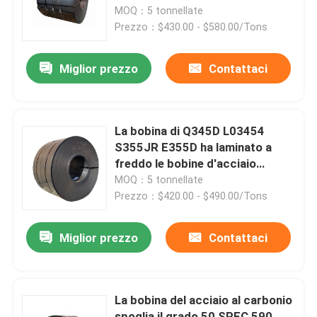
l'abitudine
MOQ：5 tonnellate
Prezzo：$430.00 - $580.00/Tons
Prodotti
Miglior prezzo
Contattaci
Parti della fornace della caldaia
Parti della caldaia del carbone
La bobina di Q345D L03454
S355JR E355D ha laminato a
freddo le bobine d'acciaio
piatto di acciaio al carbonio
2.75mm
MOQ：5 tonnellate
Prezzo：$420.00 - $490.00/Tons
Tubo d'acciaio senza cuciture
Miglior prezzo
Contattaci
Tubo senza cuciture della lega
La bobina del acciaio al carbonio
Tubo ad alta pressione della caldaia
spoglia il grado 50 SPFC 590