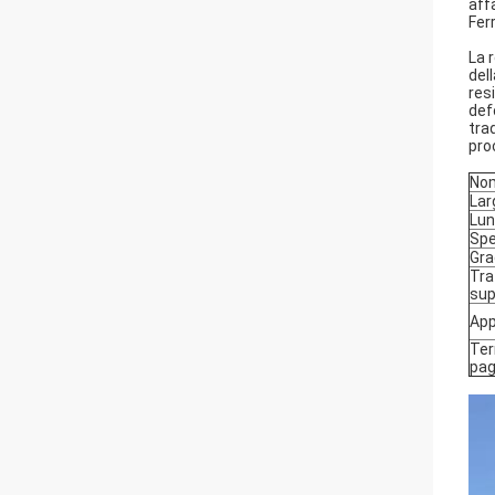
aff
Fer
La 
del
res
def
tra
pro
Nom
Lar
Lu
Sp
Gra
Tra
sup
App
Ter
pa