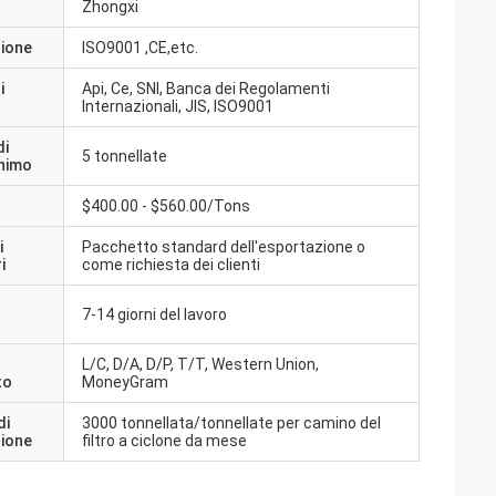
Zhongxi
zione
ISO9001 ,CE,etc.
i
Api, Ce, SNI, Banca dei Regolamenti
Internazionali, JIS, ISO9001
di
5 tonnellate
inimo
$400.00 - $560.00/Tons
i
Pacchetto standard dell'esportazione o
i
come richiesta dei clienti
7-14 giorni del lavoro
a
L/C, D/A, D/P, T/T, Western Union,
to
MoneyGram
di
3000 tonnellata/tonnellate per camino del
zione
filtro a ciclone da mese