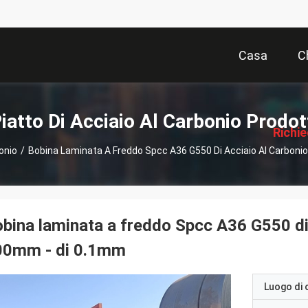
Casa
C
描
述
iatto Di Acciaio Al Carbonio Prodot
Richi
bonio
/
Bobina Laminata A Freddo Spcc A36 G550 Di Acciaio Al Carbon
Pre
bina laminata a freddo Spcc A36 G550 di 
00mm - di 0.1mm
Luogo di 