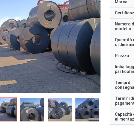
Marca
Certifica
Numero d
modello
Quantità 
ordine m
Prezzo
Imballagg
particolar
Tempi di
consegn
Termini di
pagamen
Capacità 
alimenta