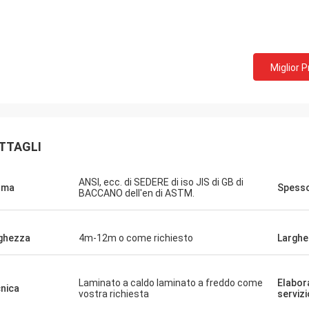
Miglior 
TTAGLI
ANSI, ecc. di SEDERE di iso JIS di GB di
rma
Spess
BACCANO dell'en di ASTM.
ghezza
4m-12m o come richiesto
Larghe
Laminato a caldo laminato a freddo come
Elabor
nica
vostra richiesta
servizi