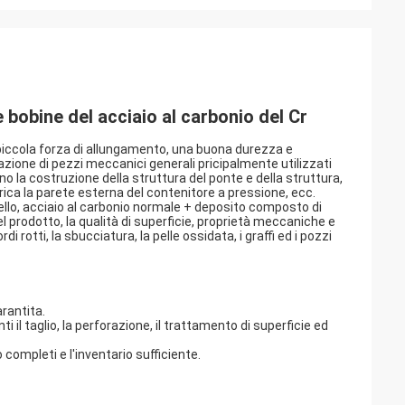
 bobine del acciaio al carbonio del Cr
 piccola forza di allungamento, una buona durezza e
ione di pezzi meccanici generali pricipalmente utilizzati
dano la costruzione della struttura del ponte e della struttura,
ettrica la parete esterna del contenitore a pressione, ecc.
dello, acciaio al carbonio normale + deposito composto di
l prodotto, la qualità di superficie, proprietà meccaniche e
rdi rotti, la sbucciatura, la pelle ossidata, i graffi ed i pozzi
arantita.
 il taglio, la perforazione, il trattamento di superficie ed
o completi e l'inventario sufficiente.