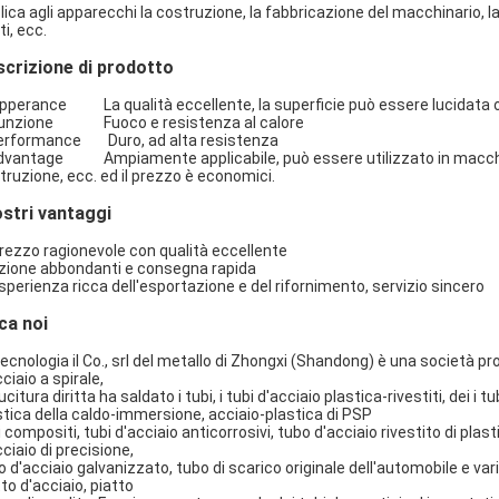
lica agli apparecchi la costruzione, la fabbricazione del macchinario, la
i, ecc.
crizione di prodotto
Apperance La qualità eccellente, la superficie può essere lucidata o
Funzione Fuoco e resistenza al calore
erformance Duro, ad alta resistenza
dvantage Ampiamente applicabile, può essere utilizzato in macchinario
truzione, ecc. ed il prezzo è economici.
ostri vantaggi
Prezzo ragionevole con qualità eccellente
azione abbondanti e consegna rapida
esperienza ricca dell'esportazione e del rifornimento, servizio sincero
ca noi
tecnologia il Co., srl del metallo di Zhongxi (Shandong) è una società pr
ciaio a spirale,
ucitura diritta ha saldato i tubi, i tubi d'acciaio plastica-rivestiti, dei i t
stica della caldo-immersione, acciaio-plastica di PSP
i compositi, tubi d'acciaio anticorrosivi, tubo d'acciaio rivestito di plas
ciaio di precisione,
o d'acciaio galvanizzato, tubo di scarico originale dell'automobile e vari
to d'acciaio, piatto