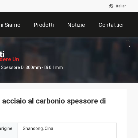
Italian
hi Siamo
Prodotti
Notizie
Contattici
ti
edere Un
io Spessore Di 300mm - Di 0.1mm
ventivo
acciaio al carbonio spessore di
origine
Shandong, Cina