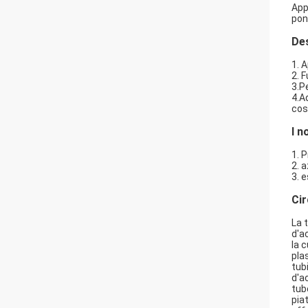
App
pont
Des
1. 
2. 
3.P
4.A
cos
I n
1. 
2. 
3. 
Cir
La 
d'ac
la c
pla
tub
d'ac
tub
piat