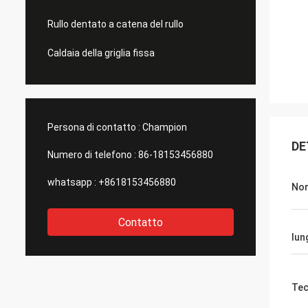
Rullo dentato a catena del rullo
Caldaia della griglia fissa
Persona di contatto :
Champion
DE
Numero di telefono :
86-18153456880
whatsapp :
+8618153456880
No
Contatto
lun
Tec