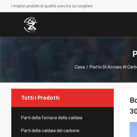
I migliori prodotti di qualità sono tra cui scegliere
P
Casa
/
Piatto Di Acciaio Al Car
Tutti I Prodotti
Bo
3
Parti della fornace della caldaia
Parti della caldaia del carbone