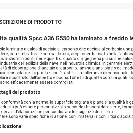
SCRIZIONE DI PRODOTTO
alta qualità Spcc A36 G550 ha laminato a freddo le
olo laminato a caldo di acciaio al carbonio che acciaio al carbonio una
dere, una timbratura e una saldatura, ampiamente usata nella fabbricaz
ostruzioni, in ponti, nei requisiti di qualità di ingegneria più su che sal
'industria dell'edilizia della nave, nell'industria chimica, in centrale el
ietà di elaborazione di acciaio al carbonio, lamina piana, piatto del mo
iaio inossidabile. La produzione è stabile. La tolleranza dimensionale de
lare il controllo dell'aspetto è buona; I difetti di qualità comuni quali i bo
sono efficacemente essere controllati.
tagli del prodotto
n conformità con la norma, la superficie tagliata è piana e la qualità è g
roducts può essere personalizzato secondo i bisogni del cliente, fornenti
i servizi d'elaborazione per soddisfare le esigenze dei clienti.
ere sono varie specifiche in azione, con i materiali ricchi, i tipi d'acciai
licazione