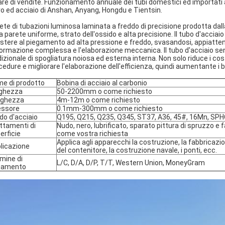
are di vendite. Funzionamento annuale dei tubi domestici ed importati 
ro ed acciaio di Anshan, Anyang, Hongdu e Tientsin.
rete di tubazioni luminosa laminata a freddo di precisione prodotta dal
la parete uniforme, strato dell'ossido e alta precisione. Il tubo d'accia
istere al piegamento ad alta pressione e freddo, svasandosi, appiatten
ormazione complessa e l'elaborazione meccanica. Il tubo d'acciaio senz
dizionale di spogliatura noiosa ed esterna interna. Non solo riduce i co
cedure e migliorare l'elaborazione dell'efficienza, quindi aumentante i b
e di prodotto
Bobina di acciaio al carbonio
ghezza
50-2200mm o come richiesto
nghezza
4m-12m o come richiesto
essore
0.1mm-300mm o come richiesto
do d'acciaio
Q195, Q215, Q235, Q345, ST37, A36, 45#, 16Mn, SP
ttamenti di
Nudo, nero, lubrificato, sparato pittura di spruzzo e fa
erficie
come vostra richiesta
Applica agli apparecchi la costruzione, la fabbricazi
licazione
del contenitore, la costruzione navale, i ponti, ecc.
mine di
L/C, D/A, D/P, T/T, Western Union, MoneyGram
gamento