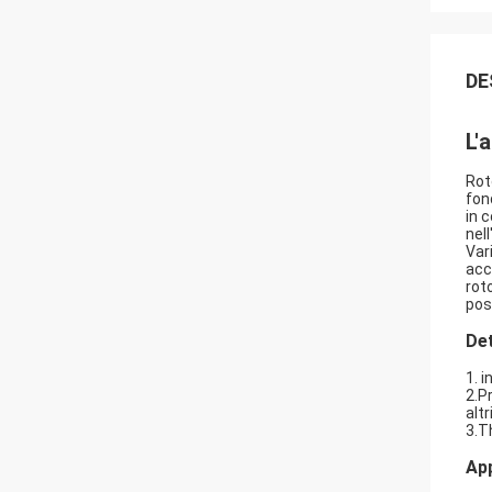
DE
L'
Rot
fon
in c
nell
Var
acc
roto
pos
Det
1. i
2.P
altr
3.Th
App