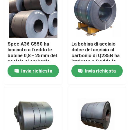
Prodotti
Parti della fornace della caldaia
Spcc A36 G550 ha
La bobina di acciaio
laminato a freddo le
dolce del acciaio al
Parti della caldaia del carbone
bobine 0,8 - 25mm del
carbonio di Q235B ha
acciaio al carbonio
laminato a freddo lo
spessore di 4mm - di
Invia richiesta
Invia richiesta
piatto di acciaio al carbonio
0,12
Tubo d'acciaio senza cuciture
Tubo senza cuciture della lega
Tubo ad alta pressione della caldaia