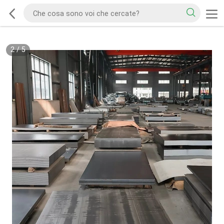
2
/
5