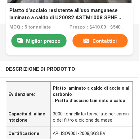
Piatto d'acciaio resistente all'uso manganese
laminato a caldo di U20082 ASTM1008 SPHE
S10C DC01 DC03 C10 1,0330 dell'alto
MOQ：5 tonnellate
Prezzo：$410.00 - $540.00/Tons
Miglior prezzo
Contattici
DESCRIZIONE DI PRODOTTO
Piatto laminato a caldo di acciaio al
Evidenziare:
carbonio
,
Piatto d'acciaio laminato a caldo
Capacità di alime
3000 tonnellata/tonnellate per camin
ntazione
o del filtro a ciclone da mese
Certificazione
API ISO9001-2008,SGS.BV