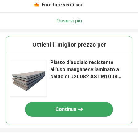
Fornitore verificato
Osservi più
Ottieni il miglior prezzo per
Piatto d'acciaio resistente
all'uso manganese laminato a
caldo di U20082 ASTM1008
SPHE S10C DC01 DC03 C10
1,0330 dell'alto
Continua