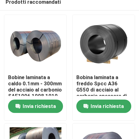
Prodotti raccomandati
Bobine laminata a
Bobina laminata a
caldo 0.1mm - 300mm
freddo Spcc A36
del acciaio al carbonio
G550 di acciaio al
SAE1006 1008 1010
carbonio spessore di
Casa
300mm - di 0.1mm
Invia richiesta
Invia richiesta
Chi siamo
Contatti