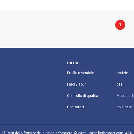
1
circa
Profilo aziendale
notizie
Fatory Tour
casi
Controllo di qualità
Mappa del 
Contattaci
ità Parti della fornace della caldaia fornitore. © 2022 - 2023 boilerspart.com. All R