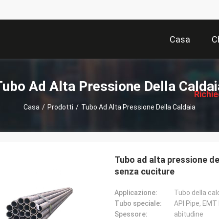
Casa
C
描
述
Tubo Ad Alta Pressione Della Caldai
Richi
Casa
/
Prodotti
/
Tubo Ad Alta Pressione Della Caldaia
Pre
Tubo ad alta pressione de
senza cuciture
Applicazione:
Tubo della cal
Tubo speciale:
API Pipe, EMT 
Spessore:
abitudine