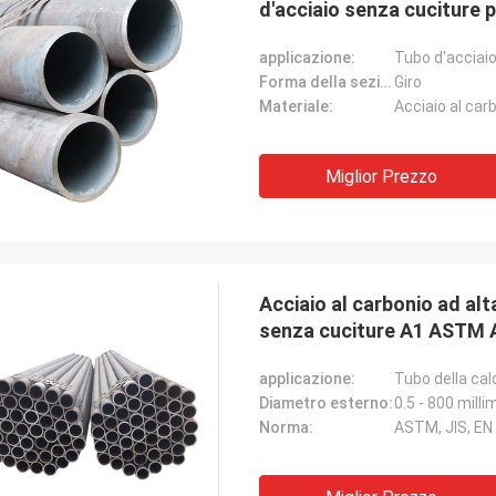
d'acciaio senza cuciture p
applicazione:
Tubo d'acciaio
Forma della sezione:
Giro
Materiale:
Acciaio al car
Miglior Prezzo
Acciaio al carbonio ad alt
senza cuciture A1 ASTM
applicazione:
Tubo della cal
Diametro esterno:
0.5 - 800 milli
Norma:
ASTM, JIS, EN