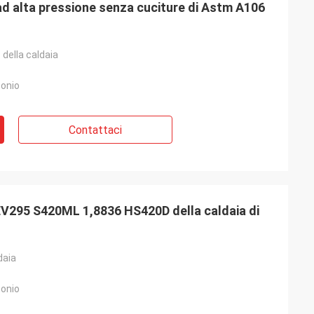
ad alta pressione senza cuciture di Astm A106
 della caldaia
bonio
Contattaci
EV295 S420ML 1,8836 HS420D della caldaia di
daia
bonio