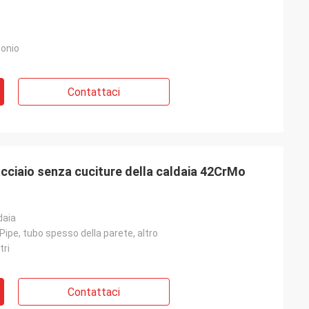
bonio
Contattaci
acciaio senza cuciture della caldaia 42CrMo
daia
Pipe, tubo spesso della parete, altro
tri
Contattaci