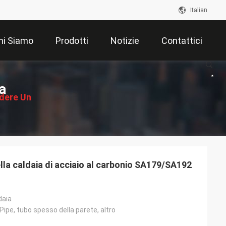
Italian
hi Siamo
Prodotti
Notizie
Contattici
a
edere Un
ventivo
lla caldaia di acciaio al carbonio SA179/SA192
daia
Pipe, tubo spesso della parete, altro