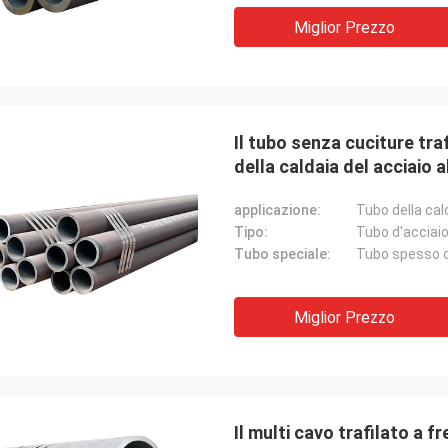
Miglior Prezzo
Il tubo senza cuciture tr
della caldaia del acciaio a
HS 390
applicazione:
Tubo della cal
Tipo:
Tubo d'acciai
Tubo speciale:
Tubo spesso d
Miglior Prezzo
Il multi cavo trafilato a 