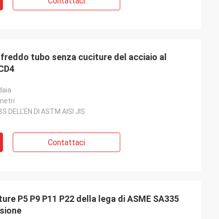
Contattaci
 freddo tubo senza cuciture del acciaio al
2CD4
daia
metri
 DELL'EN DI ASTM AISI JIS
Contattaci
ture P5 P9 P11 P22 della lega di ASME SA335
ssione