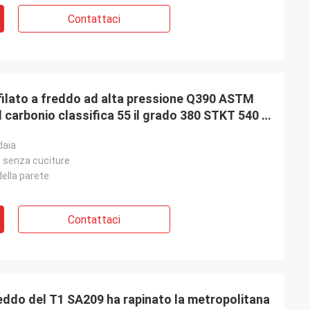
Contattaci
afilato a freddo ad alta pressione Q390 ASTM
l carbonio classifica 55 il grado 380 STKT 540 il
daia
o senza cuciture
ella parete
Contattaci
freddo del T1 SA209 ha rapinato la metropolitana