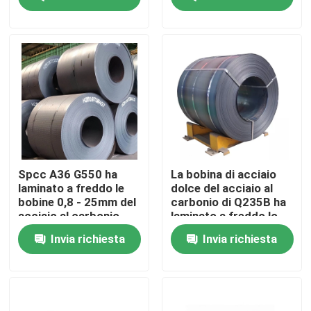
Giro della fabbrica
Controllo di qualità
Contattici
Richieda una citazione
Spcc A36 G550 ha
La bobina di acciaio
laminato a freddo le
dolce del acciaio al
bobine 0,8 - 25mm del
carbonio di Q235B ha
Parti della fornace della caldaia
acciaio al carbonio
laminato a freddo lo
spessore di 4mm - di
Invia richiesta
Invia richiesta
0,12
Parti della caldaia del carbone
piatto di acciaio al carbonio