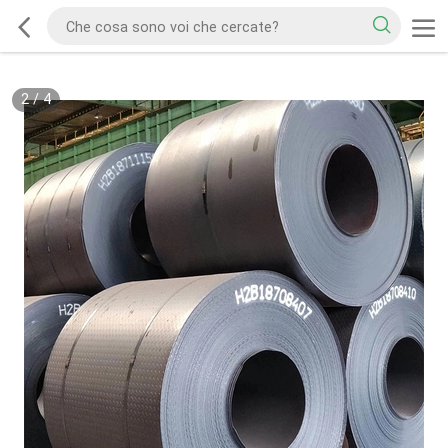
2
/
4