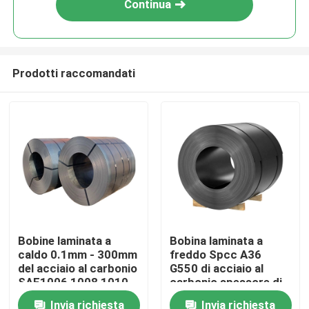
Continua
Prodotti raccomandati
Casa
Bobine laminata a
Bobina laminata a
caldo 0.1mm - 300mm
freddo Spcc A36
Prodotti
del acciaio al carbonio
G550 di acciaio al
SAE1006 1008 1010
carbonio spessore di
300mm - di 0.1mm
Invia richiesta
Invia richiesta
Circa noi