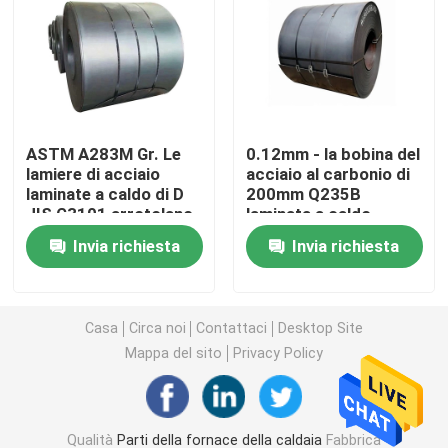
Tubo d'acciaio senza cuciture
Tubo senza cuciture della lega
ASTM A283M Gr. Le
0.12mm - la bobina del
lamiere di acciaio
acciaio al carbonio di
Tubo ad alta pressione della caldaia
laminate a caldo di D
200mm Q235B
JIS G3101 arrotolano
laminata a caldo
GB/T700 Q235A
accetta l'abitudine
Tubo d'acciaio di precisione
Invia richiesta
Invia richiesta
Schermi del tubo di caldaia
Casa
Circa noi
Contattaci
Desktop Site
Mappa del sito
Privacy Policy
Ugello d'aria della caldaia
Griglia a catena Antivari
Qualità
Parti della fornace della caldaia
Fabbrica