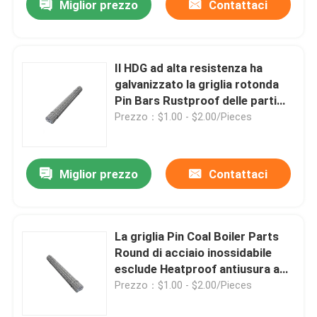
Miglior prezzo
Contattaci
Il HDG ad alta resistenza ha
galvanizzato la griglia rotonda
Pin Bars Rustproof delle parti
della caldaia del carbone
Prezzo：$1.00 - $2.00/Pieces
Miglior prezzo
Contattaci
La griglia Pin Coal Boiler Parts
Round di acciaio inossidabile
esclude Heatproof antiusura ad
alta resistenza
Prezzo：$1.00 - $2.00/Pieces