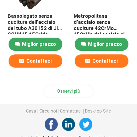
Bassolegato senza
Metropolitana
cuciture dell'acciaio
d'acciaio senza
del tubo A30152 di JIS
cuciture 42CrMo
SCM415 15CrMo
15CrMo del acciaio al
1,7243
carbonio di ASTM
Miglior prezzo
Miglior prezzo
A283 T91 P91 P22
P11
Contattaci
Contattaci
Osservi più
Casa
Circa noi
Contattaci
Desktop Site