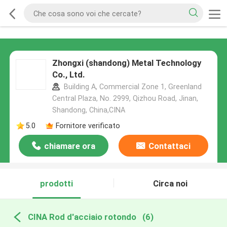
Zhongxi (shandong) Metal Technology
Co., Ltd.
Building A, Commercial Zone 1, Greenland
Central Plaza, No. 2999, Qizhou Road, Jinan,
Shandong, China,CINA
5.0
Fornitore verificato
chiamare ora
Contattaci
prodotti
Circa noi
CINA Rod d'acciaio rotondo
(6)