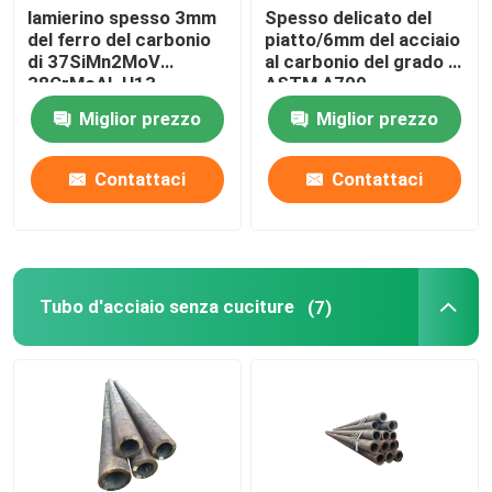
lamierino spesso 3mm
Spesso delicato del
del ferro del carbonio
piatto/6mm del acciaio
di 37SiMn2MoV
al carbonio del grado di
38CrMoAL H13
ASTM A709
2mm/lamiera d'acciaio
galvanizzato
Miglior prezzo
Miglior prezzo
Contattaci
Contattaci
Tubo d'acciaio senza cuciture
(7)