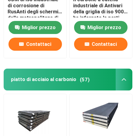
di corrosione di
industriale di Antivari
RusAnti degli schermi
della griglia di iso 9001
Rullo dentato a catena del rullo
della metropolitana di
ha infornato le parti
caldaia della centrale
della caldaia a vapore
Miglior prezzo
Miglior prezzo
elettrica
Caldaia della griglia fissa
Contattaci
Contattaci
piatto di acciaio al carbonio
(57)