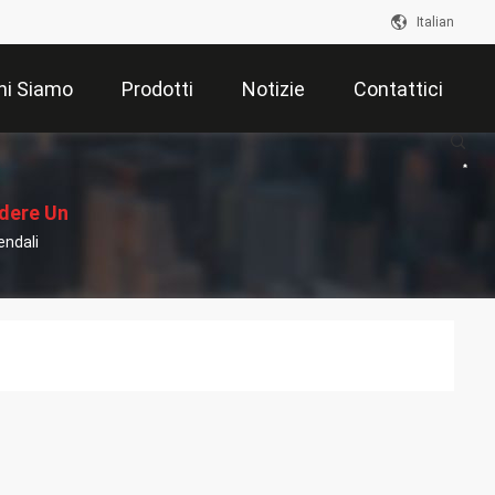
Italian
hi Siamo
Prodotti
Notizie
Contattici
edere Un
endali
ventivo