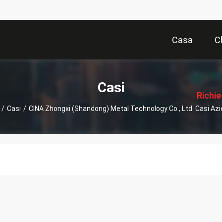
Casa
C
描
述
Casi
Richi
/
Casi
/
CINA Zhongxi (shandong) Metal Technology Co., Ltd. Casi Azi
Pre