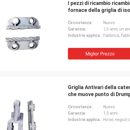
I pezzi di ricambio ricambi
fornace della griglia di i
Circostanza:
Nuovo
Garanzia:
1,5 anni, un a
Industrie applicabili:
Miglior Prezzo
Griglia Antivari della cate
che muove punto di Drum
Circostanza:
Nuovo
Garanzia:
1,5 anni
Industrie applicabili:
Hotel, negozi 