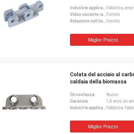
Industrie applicabili:
Fabbrica, ener
Video uscente-ispezione:
Fornito
Relazione sull'esperimento del macchinario:
Fornito
Miglior Prezzo
Colata del acciaio al carbo
caldaia della biomassa
Circostanza:
Nuovo
Garanzia:
1,5 anni, un a
Industrie applicabili:
Miglior Prezzo