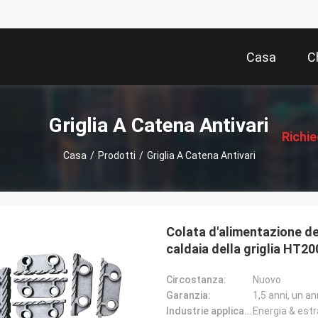
Casa
C
描
述
Griglia A Catena Antivari
Richi
Casa
/
Prodotti
/
Griglia A Catena Antivari
Pre
Colata d'alimentazione del
caldaia della griglia HT2
Circostanza:
Nuovo
Garanzia:
1,5 anni, un a
Industrie applicabili:
Energia & estr