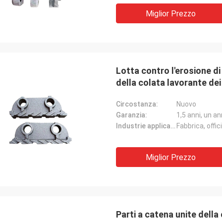
Miglior Prezzo
Lotta contro l'erosione di 
della colata lavorante dei
Circostanza:
Nuovo
Garanzia:
1,5 anni, un a
Industrie applicabili:
Fabbrica, offi
Miglior Prezzo
Parti a catena unite della c