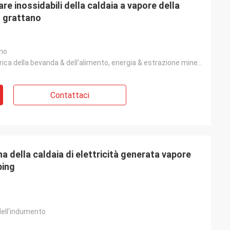
are inossidabili della caldaia a vapore della
so grattano
nno
Fabbrica, fabbrica della bevanda & dell'alimento, energia & estrazione mineraria
Contattaci
na della caldaia di elettricità generata vapore
ping
dell'indumento