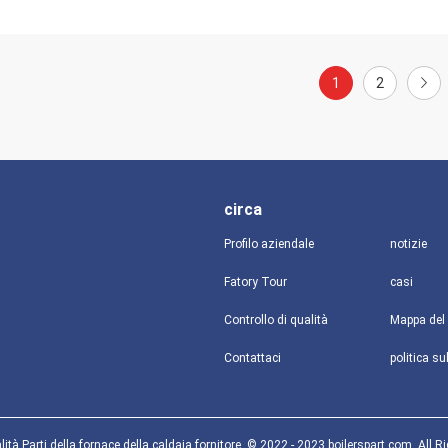
1
2
circa
Profilo aziendale
notizie
Fatory Tour
casi
Controllo di qualità
Mappa del 
Contattaci
ità Parti della fornace della caldaia fornitore. © 2022 - 2023 boilerspart.com. All R