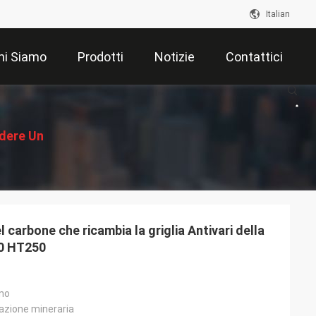
Italian
hi Siamo
Prodotti
Notizie
Contattici
edere Un
ventivo
 carbone che ricambia la griglia Antivari della
00 HT250
nno
azione mineraria