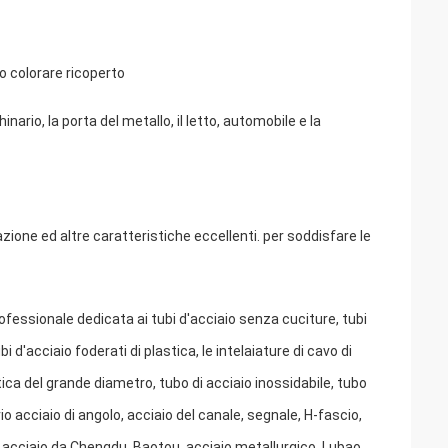
 colorare ricoperto
o, la porta del metallo, il letto, automobile e la
zione ed altre caratteristiche eccellenti. per soddisfare le
rofessionale dedicata ai tubi d'acciaio senza cuciture, tubi
tubi d'acciaio foderati di plastica, le intelaiature di cavo di
stica del grande diametro, tubo di acciaio inossidabile, tubo
io acciaio di angolo, acciaio del canale, segnale, H-fascio,
 acciaio da Chengdu, Baotou, acciaio metallurgico, Lubao,