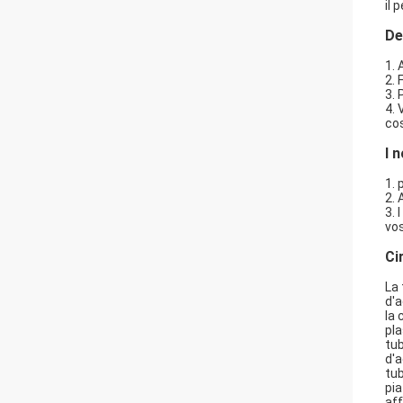
il 
De
1. 
2.
3.
4. 
cos
I 
1. 
2. 
3. 
vos
Ci
La 
d'a
la 
pla
tub
d'a
tub
pia
aff