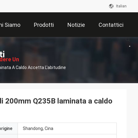
Italian
hi Siamo
Prodotti
Notizie
Contattici
ti
edere Un
nata A Caldo Accetta L'abitudine
ventivo
o di 200mm Q235B laminata a caldo
origine
Shandong, Cina