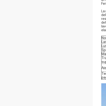
Fer
La 
del
res
def
lav
ela
No
La
Lu
Sp
Ma
Tr
su
Ap
Te
pa