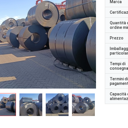
Marca
Certifica
Quantità 
ordine m
Prezzo
Imballagg
particolar
Tempi di
consegn
Termini di
pagamen
Capacità 
alimenta