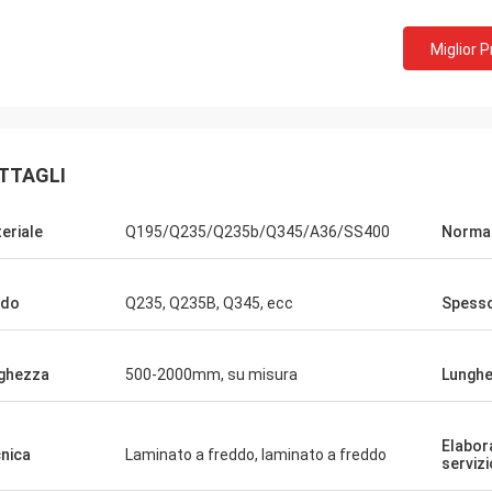
Miglior 
TTAGLI
eriale
Q195/Q235/Q235b/Q345/A36/SS400
Norma
ado
Q235, Q235B, Q345, ecc
Spess
ghezza
500-2000mm, su misura
Lungh
Elabor
nica
Laminato a freddo, laminato a freddo
servizi