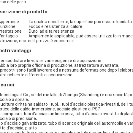
peso delle parti
.
scrizione di prodotto
Apperance La qualità eccellente, la superficie può essere lucidata o
 Funzione Fuoco e resistenza al calore
 Prestazione Duro, ad alta resistenza
Vantaggio Ampiamente applicabile, può essere utilizzato in macchinari
truzione, ecc. ed il prezzo è economici.
nostri vantaggi
per soddisfare le vostre varie esigenze di acquisizione.
Abbia loro propria officina di produzione, attrezzatura avanzata.
I prodotti sono facili lavorare ed a nessuna deformazione dopo l'elabora
tre richieste differenti di acquisizione
rca noi
tecnologia il Co., srl del metallo di Zhongxi (Shandong) è una società p
cciaio a spirale,
cucitura diritta ha saldato i tubi, i tubi d'acciaio plastica-rivestiti, dei i 
stica della caldo-immersione, acciaio-plastica di PSP
i compositi, tubi d'acciaio anticorrosivi, tubo d'acciaio rivestito di pla
cciaio di precisione,
o d'acciaio galvanizzato, tubo di scarico originale dell'automobile e var
tto d'acciaio, piatto
are di vendite. Funzionamento annuale dei tubi domestici ed importati