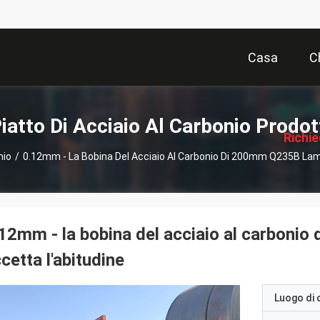
Casa
C
描
述
iatto Di Acciaio Al Carbonio Prodot
Richi
nio
/
0.12mm - La Bobina Del Acciaio Al Carbonio Di 200mm Q235B Lami
Pre
12mm - la bobina del acciaio al carboni
cetta l'abitudine
Luogo di 