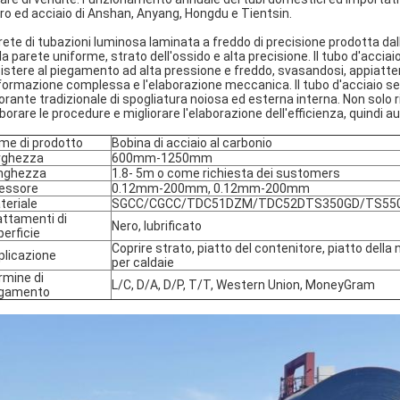
ro ed acciaio di Anshan, Anyang, Hongdu e Tientsin.
rete di tubazioni luminosa laminata a freddo di precisione prodotta dal
la parete uniforme, strato dell'ossido e alta precisione. Il tubo d'acci
istere al piegamento ad alta pressione e freddo, svasandosi, appiatten
ormazione complessa e l'elaborazione meccanica. Il tubo d'acciaio sen
orante tradizionale di spogliatura noiosa ed esterna interna. Non solo 
borare le procedure e migliorare l'elaborazione dell'efficienza, quindi a
me di prodotto
Bobina di acciaio al carbonio
rghezza
600mm-1250mm
nghezza
1.8- 5m o come richiesta dei sustomers
essore
0.12mm-200mm, 0.12mm-200mm
teriale
SGCC/CGCC/TDC51DZM/TDC52DTS350GD/TS550
attamenti di
Nero, lubrificato
perficie
Coprire strato, piatto del contenitore, piatto della n
plicazione
per caldaie
rmine di
L/C, D/A, D/P, T/T, Western Union, MoneyGram
gamento