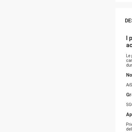
DE
I 
ac
Le 
car
dur
N
AiS
Gr
SG
Ap
Pri
del