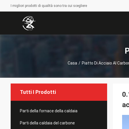
I migliori prodotti di qualità sono tra cui scegliere
P
Casa
/
Piatto Di Acciaio Al Carbo
Tutti I Prodotti
0.
ac
Parti della fornace della caldaia
Parti della caldaia del carbone