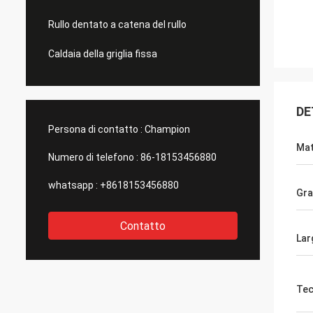
Rullo dentato a catena del rullo
Caldaia della griglia fissa
DE
Persona di contatto :
Champion
Mat
Numero di telefono :
86-18153456880
whatsapp :
+8618153456880
Gr
Contatto
Lar
Tec