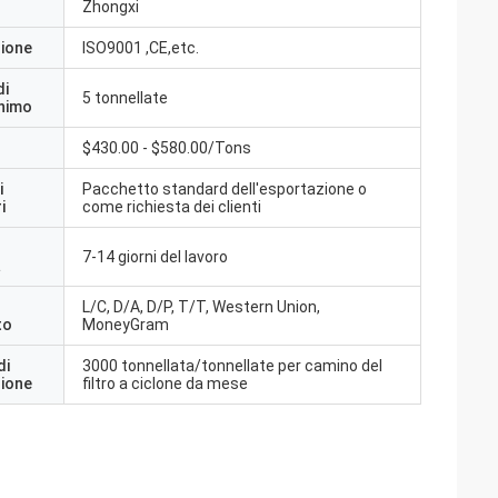
Zhongxi
zione
ISO9001 ,CE,etc.
di
5 tonnellate
inimo
$430.00 - $580.00/Tons
i
Pacchetto standard dell'esportazione o
i
come richiesta dei clienti
7-14 giorni del lavoro
a
L/C, D/A, D/P, T/T, Western Union,
to
MoneyGram
di
3000 tonnellata/tonnellate per camino del
zione
filtro a ciclone da mese