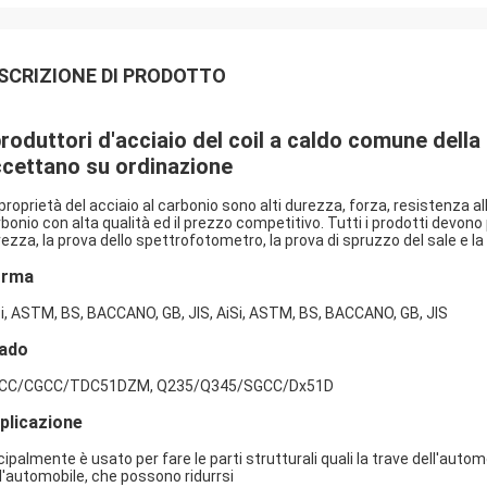
SCRIZIONE DI PRODOTTO
produttori d'acciaio del coil a caldo comune della
cettano su ordinazione
proprietà del acciaio al carbonio sono alti durezza, forza, resistenza al
bonio con alta qualità ed il prezzo competitivo. Tutti i prodotti devono p
ezza, la prova dello spettrofotometro, la prova di spruzzo del sale e la 
orma
i, ASTM, BS, BACCANO, GB, JIS, AiSi, ASTM, BS, BACCANO, GB, JIS
ado
CC/CGCC/TDC51DZM, Q235/Q345/SGCC/Dx51D
plicazione
cipalmente è usato per fare le parti strutturali quali la trave dell'automob
l'automobile, che possono ridurrsi