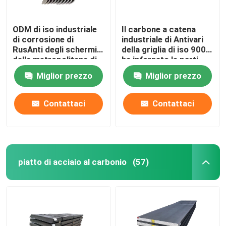
ODM di iso industriale
Il carbone a catena
di corrosione di
industriale di Antivari
RusAnti degli schermi
della griglia di iso 9001
della metropolitana di
ha infornato le parti
caldaia della centrale
della caldaia a vapore
Miglior prezzo
Miglior prezzo
elettrica
Contattaci
Contattaci
piatto di acciaio al carbonio
(57)