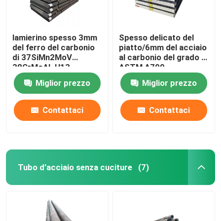
lamierino spesso 3mm
Spesso delicato del
del ferro del carbonio
piatto/6mm del acciaio
di 37SiMn2MoV
al carbonio del grado di
38CrMoAL H13
ASTM A709
2mm/lamiera d'acciaio
galvanizzato
Miglior prezzo
Miglior prezzo
Contattaci
Contattaci
Tubo d'acciaio senza cuciture
(7)