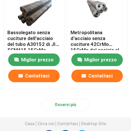
Bassolegato senza
Metropolitana
cuciture dell'acciaio
d'acciaio senza
del tubo A30152 di JIS
cuciture 42CrMo
SCM415 15CrMo
15CrMo del acciaio al
1,7243
carbonio di ASTM
Miglior prezzo
Miglior prezzo
A283 T91 P91 P22
P11
Contattaci
Contattaci
Osservi più
Casa
Circa noi
Contattaci
Desktop Site