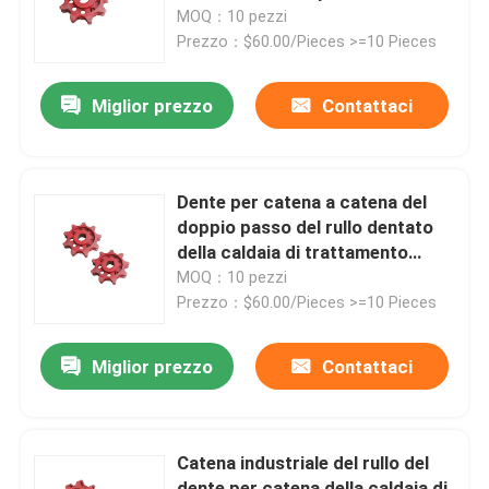
iso
MOQ：10 pezzi
Prezzo：$60.00/Pieces >=10 Pieces
Prodotti
Miglior prezzo
Contattaci
Parti della fornace della caldaia
Parti della caldaia del carbone
Dente per catena a catena del
doppio passo del rullo dentato
della caldaia di trattamento
piatto di acciaio al carbonio
termico antiruggine
MOQ：10 pezzi
Prezzo：$60.00/Pieces >=10 Pieces
Tubo d'acciaio senza cuciture
Miglior prezzo
Contattaci
Tubo senza cuciture della lega
Catena industriale del rullo del
Tubo ad alta pressione della caldaia
dente per catena della caldaia di