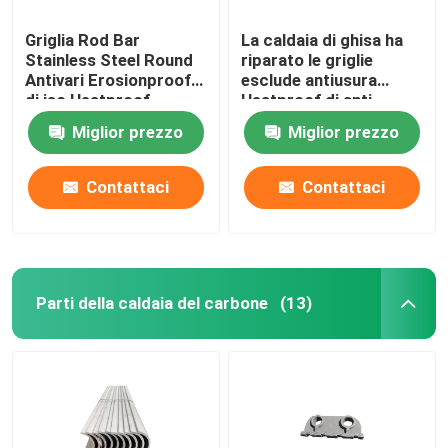
Griglia Rod Bar
La caldaia di ghisa ha
Stainless Steel Round
riparato le griglie
Antivari Erosionproof
esclude antiusura
di iso Heatproof
Heatproof di anti
corrosione
Miglior prezzo
Miglior prezzo
Contattaci
Contattaci
Parti della caldaia del carbone
(13)