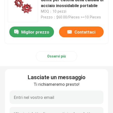
acciaio inossidabile portabile
MOQ：10 pezzi
Tubo d'acciaio di precisione
Prezzo：$60.00/Pieces >=10 Pieces
Schermi del tubo di caldaia
Miglior prezzo
Contattaci
Ugello d'aria della caldaia
Osservi più
Griglia a catena Antivari
Lasciate un messaggio
Griglia Antivari della caldaia
Ti richiameremo presto!
Rod d'acciaio rotondo
Porta della fornace della caldaia