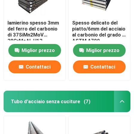
lamierino spesso 3mm
Spesso delicato del
del ferro del carbonio
piatto/6mm del acciaio
di 37SiMn2MoV
al carbonio del grado di
38CrMoAL H13
ASTM A709
2mm/lamiera d'acciaio
galvanizzato
Miglior prezzo
Miglior prezzo
Contattaci
Contattaci
Tubo d'acciaio senza cuciture
(7)