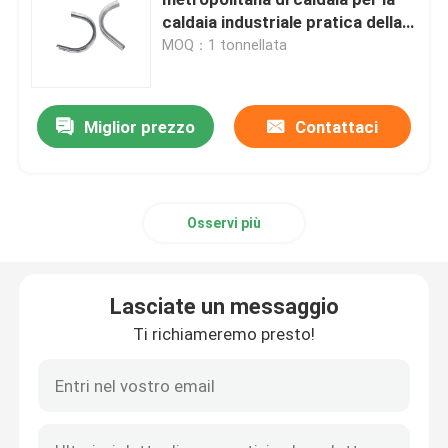
caldaia industriale pratica della
centrale elettrica
MOQ：1 tonnellata
Tubo d'acciaio di precisione
Schermi del tubo di caldaia
Miglior prezzo
Contattaci
Ugello d'aria della caldaia
Osservi più
Griglia a catena Antivari
Lasciate un messaggio
Griglia Antivari della caldaia
Ti richiameremo presto!
Rod d'acciaio rotondo
Porta della fornace della caldaia