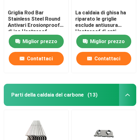
Griglia Rod Bar
La caldaia di ghisa ha
Stainless Steel Round
riparato le griglie
Antivari Erosionproof
esclude antiusura
di iso Heatproof
Heatproof di anti
corrosione
Miglior prezzo
Miglior prezzo
Contattaci
Contattaci
Parti della caldaia del carbone
(13)