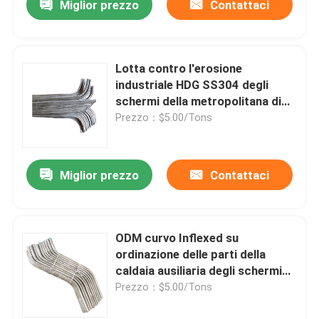
Miglior prezzo
Contattaci
Lotta contro l'erosione
industriale HDG SS304 degli
schermi della metropolitana di
caldaia ausiliaria
Prezzo：$5.00/Tons
Miglior prezzo
Contattaci
ODM curvo Inflexed su
ordinazione delle parti della
caldaia ausiliaria degli schermi
CFB della metropolitana
Prezzo：$5.00/Tons