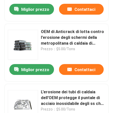
Miglior prezzo
Contattaci
OEM di Anticrack di lotta contro
l'erosione degli schermi della
metropolitana di caldaia di
acciaio inossidabile SS316
Prezzo：$5.00/Tons
Miglior prezzo
Contattaci
L'erosione dei tubi di caldaia
dell'OEM protegge il puntale di
acciaio inossidabile degli ss che
misura Eco
Prezzo：$5.00/Tons