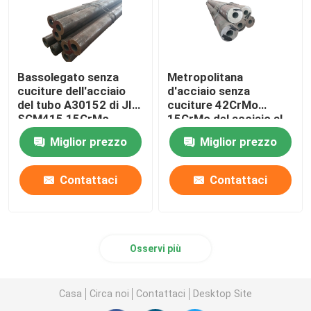
Bassolegato senza
Metropolitana
cuciture dell'acciaio
d'acciaio senza
del tubo A30152 di JIS
cuciture 42CrMo
SCM415 15CrMo
15CrMo del acciaio al
1,7243
carbonio di ASTM
Miglior prezzo
Miglior prezzo
A283 T91 P91 P22
P11
Contattaci
Contattaci
Osservi più
Casa
Circa noi
Contattaci
Desktop Site