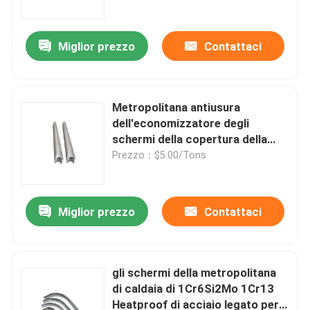
Miglior prezzo
Contattaci
Metropolitana antiusura
dell'economizzatore degli
schermi della copertura della
caldaia di acciaio inossidabile
Prezzo：$5.00/Tons
Miglior prezzo
Contattaci
Casa
Chi siamo
gli schermi della metropolitana
di caldaia di 1Cr6Si2Mo 1Cr13
Heatproof di acciaio legato per il
Contatti