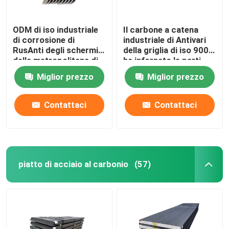
ODM di iso industriale
Il carbone a catena
di corrosione di
industriale di Antivari
RusAnti degli schermi
della griglia di iso 9001
della metropolitana di
ha infornato le parti
caldaia della centrale
della caldaia a vapore
Miglior prezzo
Miglior prezzo
elettrica
Contattaci
Contattaci
piatto di acciaio al carbonio
(57)