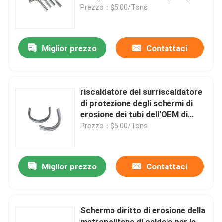
tubo dell'economizzatore
Prezzo：$5.00/Tons
Prodotti
Miglior prezzo
Contattaci
Parti della fornace della caldaia
Parti della caldaia del carbone
riscaldatore del surriscaldatore
di protezione degli schermi di
erosione dei tubi dell'OEM di
piatto di acciaio al carbonio
1Cr18Ni9Ti Cr25Ni20
Prezzo：$5.00/Tons
Tubo d'acciaio senza cuciture
Miglior prezzo
Contattaci
Tubo senza cuciture della lega
Schermo diritto di erosione della
Tubo ad alta pressione della caldaia
metropolitana di caldaia per la