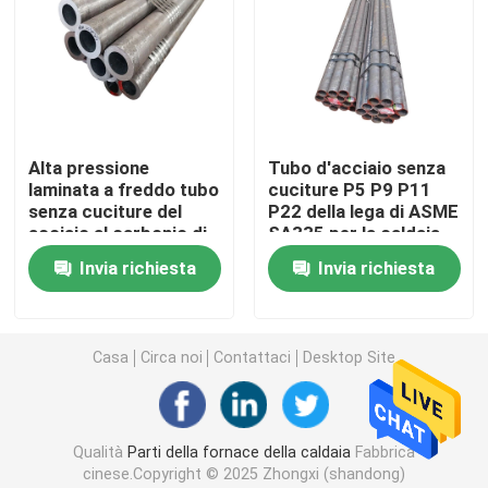
Tubo d'acciaio di precisione
Schermi del tubo di caldaia
Alta pressione
Tubo d'acciaio senza
laminata a freddo tubo
cuciture P5 P9 P11
Ugello d'aria della caldaia
senza cuciture del
P22 della lega di ASME
acciaio al carbonio di
SA335 per la caldaia
N-F 40CD4/42CD4
ad alta pressione
Griglia a catena Antivari
Invia richiesta
Invia richiesta
Griglia Antivari della caldaia
Casa
Circa noi
Contattaci
Desktop Site
Rod d'acciaio rotondo
Qualità
Parti della fornace della caldaia
Fabbrica
Porta della fornace della caldaia
cinese.Copyright © 2025 Zhongxi (shandong)