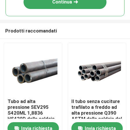
Continua
Prodotti raccomandati
Casa
Tubo ad alta
Il tubo senza cuciture
pressione SEV295
trafilato a freddo ad
Chi siamo
S420ML 1,8836
alta pressione Q390
HS420D della caldaia
ASTM della caldaia del
di acciaio al carbonio
acciaio al carbonio
Invia richiesta
Invia richiesta
Contatti