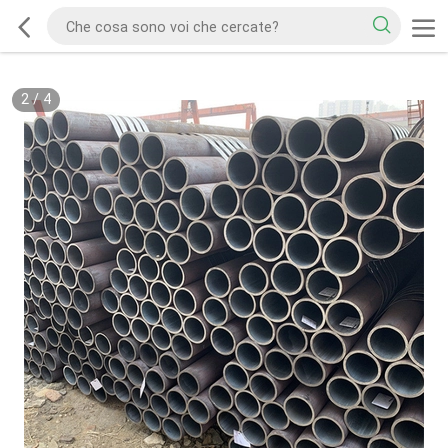
2
/
4