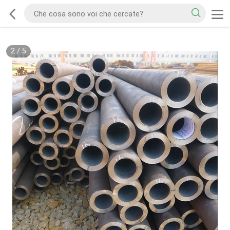
2
/
5