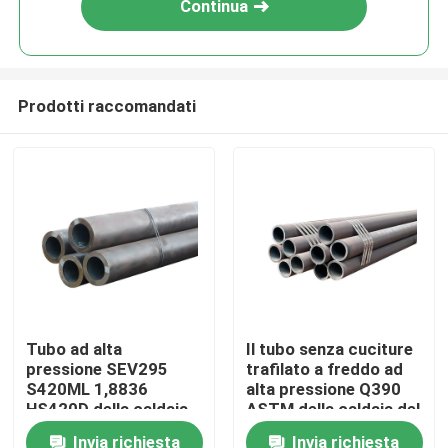
Continua
Prodotti raccomandati
Casa
Tubo ad alta
Il tubo senza cuciture
pressione SEV295
trafilato a freddo ad
Prodotti
S420ML 1,8836
alta pressione Q390
HS420D della caldaia
ASTM della caldaia del
di acciaio al carbonio
acciaio al carbonio
Invia richiesta
Invia richiesta
Circa noi