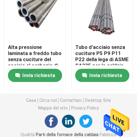
Tubo d'acciaio senza cuciture
Tubo senza cuciture della lega
Alta pressione
Tubo d'acciaio senza
laminata a freddo tubo
cuciture P5 P9 P11
Tubo ad alta pressione della caldaia
senza cuciture del
P22 della lega di ASME
acciaio al carbonio di
SA335 per la caldaia
N-F 40CD4/42CD4
ad alta pressione
Tubo d'acciaio di precisione
Invia richiesta
Invia richiesta
Schermi del tubo di caldaia
Casa
Circa noi
Contattaci
Desktop Site
Mappa del sito
Privacy Policy
Ugello d'aria della caldaia
Griglia a catena Antivari
Qualità
Parti della fornace della caldaia
Fabbrica