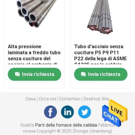
Tubo d'acciaio di precisione
Schermi del tubo di caldaia
Alta pressione
Tubo d'acciaio senza
laminata a freddo tubo
cuciture P5 P9 P11
Ugello d'aria della caldaia
senza cuciture del
P22 della lega di ASME
acciaio al carbonio di
SA335 per la caldaia
N-F 40CD4/42CD4
ad alta pressione
Griglia a catena Antivari
Invia richiesta
Invia richiesta
Griglia Antivari della caldaia
Casa
Circa noi
Contattaci
Desktop Site
Rod d'acciaio rotondo
Qualità
Parti della fornace della caldaia
Fabbrica
Porta della fornace della caldaia
cinese.Copyright © 2025 Zhongxi (shandong)