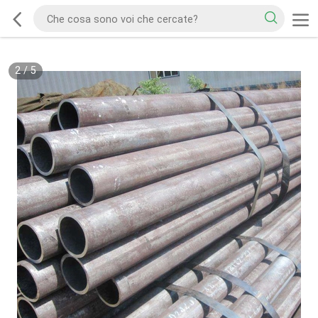
2
/
5