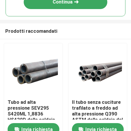
Continua
Prodotti raccomandati
Casa
Tubo ad alta
Il tubo senza cuciture
pressione SEV295
trafilato a freddo ad
Chi siamo
S420ML 1,8836
alta pressione Q390
HS420D della caldaia
ASTM della caldaia del
di acciaio al carbonio
acciaio al carbonio
Invia richiesta
Invia richiesta
Contatti