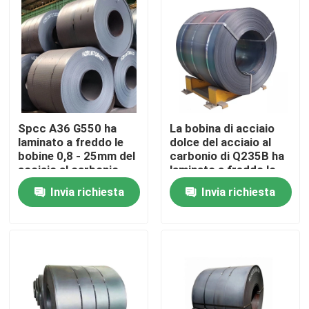
Giro della fabbrica
Controllo di qualità
Contattici
Spcc A36 G550 ha
La bobina di acciaio
laminato a freddo le
dolce del acciaio al
bobine 0,8 - 25mm del
carbonio di Q235B ha
acciaio al carbonio
laminato a freddo lo
Richieda una citazione
spessore di 4mm - di
Invia richiesta
Invia richiesta
0,12
Parti della fornace della caldaia
Parti della caldaia del carbone
piatto di acciaio al carbonio