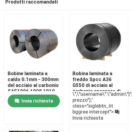
Prodotti raccomandati
Bobine laminata a
Bobina laminata a
caldo 0.1mm - 300mm
freddo Spcc A36
del acciaio al carbonio
G550 di acciaio al
SAE1006 1008 1010
carbonio spessore di
Casa
\",\"username\":\"admin\"}","",
300mm - di 0.1mm
prezzo");'
Invia richiesta
class="siglebtn_lit
bggree intercept">
Prodotti
Invia richiesta
Circa noi