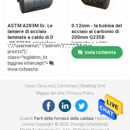
Tubo d'acciaio senza cuciture
ASTM A283M Gr. Le
0.12mm - la bobina del
lamiere di acciaio
acciaio al carbonio di
Tubo senza cuciture della lega
laminate a caldo di D
200mm Q235B
JIS G3101 arrotolano
laminata a caldo
\",\"username\":\"admin\"}","","","","Miglior
GB/T700 Q235A
accetta l'abitudine
prezzo");'
Tubo ad alta pressione della caldaia
Invia richiesta
class="siglebtn_lit
bggree intercept">
Invia richiesta
Tubo d'acciaio di precisione
Casa
Circa noi
Contattaci
Desktop Site
Schermi del tubo di caldaia
Mappa del sito
Privacy Policy
Ugello d'aria della caldaia
Qualità
Parti della fornace della caldaia
Fabbrica
cinese.Copyright © 2025 Zhongxi (shandong)
Griglia a catena Antivari