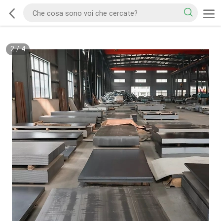
2
/
4