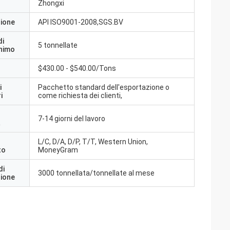
Zhongxi
zione
API ISO9001-2008,SGS.BV
di
5 tonnellate
inimo
$430.00 - $540.00/Tons
i
Pacchetto standard dell'esportazione o
i
come richiesta dei clienti,
7-14 giorni del lavoro
a
L/C, D/A, D/P, T/T, Western Union,
to
MoneyGram
di
3000 tonnellata/tonnellate al mese
zione