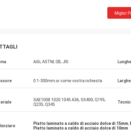
Miglior 
TTAGLI
rma
AiSi, ASTM, GB, JIS
Lungh
ssore
0.1-300mm.or come vostra richiesta
Larghe
SAE1008 1020 1045 A36, SS400, Q195,
eriale
Tecnic
Q235, Q345
Piatto laminato a caldo di acciaio dolce di 15mm
,
denziare
Piatto laminato a caldo di acciaio dolce di 10mm