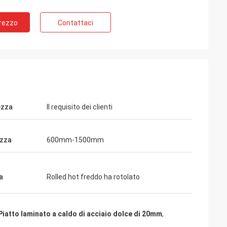
Prezzo
Contattaci
ezza
Il requisito dei clienti
zza
600mm-1500mm
a
Rolled.hot freddo ha rotolato
Piatto laminato a caldo di acciaio dolce di 20mm
,