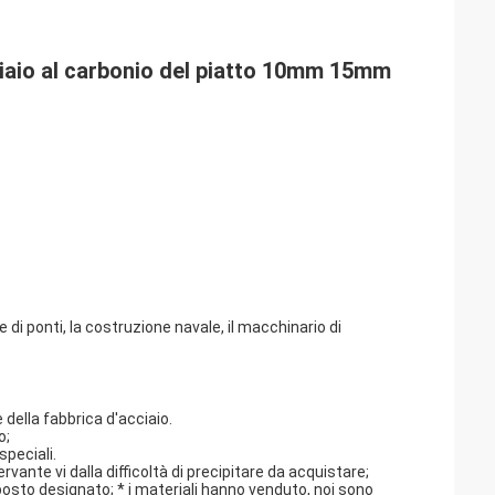
ciaio al carbonio del piatto 10mm 15mm 
e di ponti, la costruzione navale, il macchinario di
e della fabbrica d'acciaio.
o;
speciali.
ante vi dalla difficoltà di precipitare da acquistare;
posto designato; * i materiali hanno venduto, noi sono