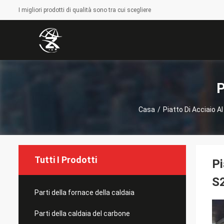
I migliori prodotti di qualità sono tra cui scegliere
P
Casa
/
Piatto Di Acciaio A
Tutti I Prodotti
Pi
S
Parti della fornace della caldaia
Parti della caldaia del carbone