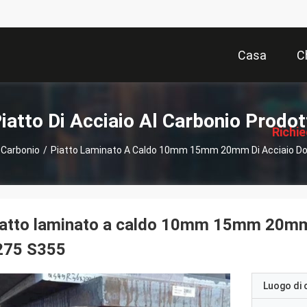
Casa
C
描
述
iatto Di Acciaio Al Carbonio Prodot
Richi
l Carbonio
/
Piatto Laminato A Caldo 10mm 15mm 20mm Di Acciaio Do
Pre
atto laminato a caldo 10mm 15mm 20mm 
275 S355
Luogo di 