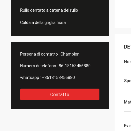
Rullo dentato a catena del rullo
Caldaia della griglia fissa
DE
Persona di contatto :
Champion
No
Numero di telefono :
86-18153456880
whatsapp :
+8618153456880
Spe
Contatto
Mat
Evi