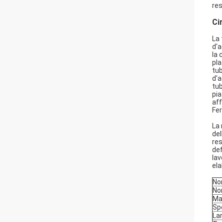
res
Ci
La 
d'a
la 
pla
tub
d'a
tub
pia
aff
Fer
La 
del
res
def
lav
ela
No
No
Ma
Sp
La