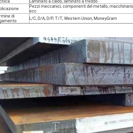
cnica
Laminato a caldo, laminato a freddo
Pezzi meccanici, componenti del metallo, macchinario a
plicazione
ecc
rmine di
L/C, D/A, D/P, T/T, Western Union, MoneyGram
gamento