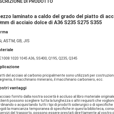
SCRIZIONE DI PRODOTTO
ezzo laminato a caldo del grado del piatto di ac
mm di acciaio dolce di A36 S235 S275 S355
orma
Si, ASTM, GB, JIS
teriale
E1008 1020 1045 A36, SS400, Q195, Q235, Q345
plicazione
Lasciate un messaggio
Ti richiameremo presto!
iatti del acciaio al carbonio pricipalmente sono utilizzati per costruzion
egneria, il macchinario minerario, il macchinario carboniero, ecc.
nostri vantaggi
'acciaio fornito dalla nostra società è accluso al libro materiale original
 clienti possono scegliere tutta la lunghezza o altri requisiti che voglion
rdinando o acquistando tutti i tipi di prodotti siderurgici o di specifiche 
egoli la mancanza temporanea di specifiche in questa biblioteca, conserv
 servizi del trasporto, possono essere prestati direttamente al vostro 