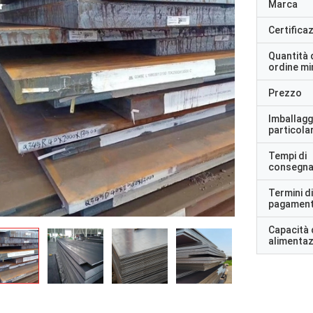
Marca
Certifica
Quantità 
ordine m
Prezzo
Imballagg
particolar
Tempi di
consegn
Termini di
pagamen
Capacità 
alimenta