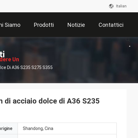
Italian
hi Siamo
Prodotti
Notizie
Contattici
ti
edere Un
lce Di A36 S235 S275 S355
ventivo
di acciaio dolce di A36 S235
origine
Shandong, Cina