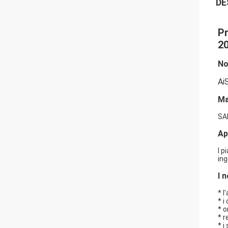
DE
Pr
20
N
Ai
Ma
SA
Ap
I p
ing
I 
* l
* i
* o
* r
* i