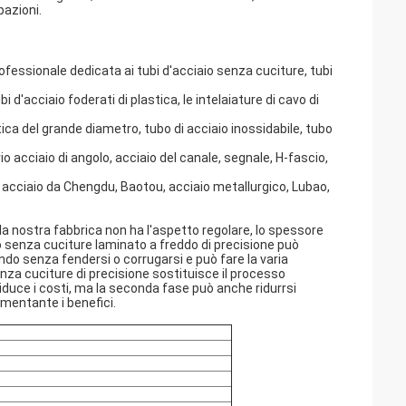
pazioni.
rofessionale dedicata ai tubi d'acciaio senza cuciture, tubi
tubi d'acciaio foderati di plastica, le intelaiature di cavo di
stica del grande diametro, tubo di acciaio inossidabile, tubo
io acciaio di angolo, acciaio del canale, segnale, H-fascio,
 acciaio da Chengdu, Baotou, acciaio metallurgico, Lubao,
la nostra fabbrica non ha l'aspetto regolare, lo spessore
aio senza cuciture laminato a freddo di precisione può
do senza fendersi o corrugarsi e può fare la varia
za cuciture di precisione sostituisce il processo
riduce i costi, ma la seconda fase può anche ridurrsi
umentante i benefici.