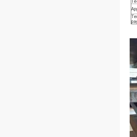
Te
Ap
Te
pa