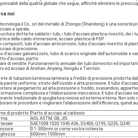
ponsabili della qualità globale che segue, affinchè eliminino le preoccu
rca noi
tecnologia il Co., srl del metallo di Zhongxi (Shandong) è una società p
cciaio a spirale,
cucitura diritta ha saldato i tubi, i tubi d'acciaio plastica-rivestiti, dei i 
stica della caldo-immersione, acciaio-plastica di PSP
INVIA
i compositi, tubi d'acciaio anticorrosivi, tubo d'acciaio rivestito di pla
cciaio di precisione,
o d'acciaio galvanizzato, tubo di scarico originale dell'automobile e var
tto d'acciaio, piatto
are di vendite. Funzionamento annuale dei tubi domestici ed importati
ro ed acciaio di Anshan, Anyang, Hongdu e Tientsin.
rete di tubazioni luminosa laminata a freddo di precisione prodotta dal
la parete uniforme, strato dell'ossido e alta precisione. Il tubo d'acci
istere al piegamento ad alta pressione e freddo, svasandosi, appiatten
ormazione complessa e l'elaborazione meccanica. Il tubo d'acciaio sen
orante tradizionale di spogliatura noiosa ed esterna interna. Non solo 
borare le procedure e migliorare l'elaborazione dell'efficienza, quindi a
me di prodotto
Piatto
di acciaio al carbonio
rma
AiSi, ASTM, GB, JIS
teriale
SAE1008 1020 1045 A36, SS400, Q195, Q235, Q345
essore
0.1-300mm.or come vostra richiesta
rghezza
600mm-1500mm