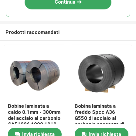
Continua
Prodotti raccomandati
Casa
Bobine laminata a
Bobina laminata a
caldo 0.1mm - 300mm
freddo Spcc A36
Prodotti
del acciaio al carbonio
G550 di acciaio al
SAE1006 1008 1010
carbonio spessore di
300mm - di 0.1mm
Invia richiesta
Invia richiesta
Circa noi