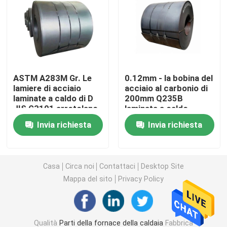
Tubo d'acciaio senza cuciture
Tubo senza cuciture della lega
ASTM A283M Gr. Le
0.12mm - la bobina del
lamiere di acciaio
acciaio al carbonio di
Tubo ad alta pressione della caldaia
laminate a caldo di D
200mm Q235B
JIS G3101 arrotolano
laminata a caldo
GB/T700 Q235A
accetta l'abitudine
Tubo d'acciaio di precisione
Invia richiesta
Invia richiesta
Schermi del tubo di caldaia
Casa
Circa noi
Contattaci
Desktop Site
Mappa del sito
Privacy Policy
Ugello d'aria della caldaia
Griglia a catena Antivari
Qualità
Parti della fornace della caldaia
Fabbrica