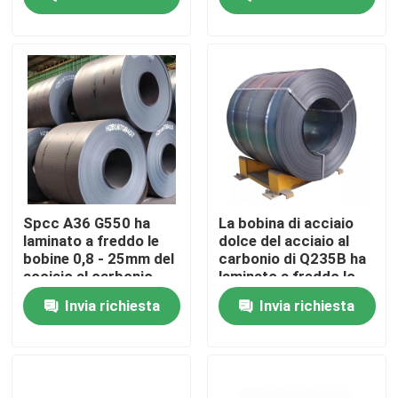
Giro della fabbrica
Controllo di qualità
Contattici
Richieda una citazione
Spcc A36 G550 ha
La bobina di acciaio
laminato a freddo le
dolce del acciaio al
bobine 0,8 - 25mm del
carbonio di Q235B ha
Parti della fornace della caldaia
acciaio al carbonio
laminato a freddo lo
spessore di 4mm - di
Invia richiesta
Invia richiesta
0,12
Parti della caldaia del carbone
piatto di acciaio al carbonio