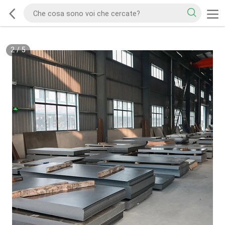
2
/
5