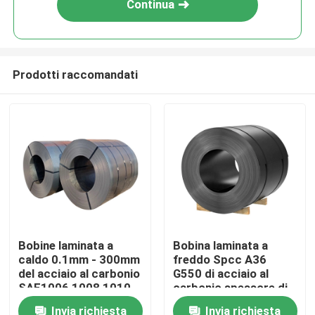
Continua
Prodotti raccomandati
Casa
Bobine laminata a
Bobina laminata a
caldo 0.1mm - 300mm
freddo Spcc A36
Prodotti
del acciaio al carbonio
G550 di acciaio al
SAE1006 1008 1010
carbonio spessore di
300mm - di 0.1mm
Invia richiesta
Invia richiesta
Circa noi