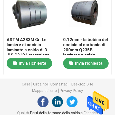
Tubo d'acciaio senza cuciture
Tubo senza cuciture della lega
ASTM A283M Gr. Le
0.12mm - la bobina del
lamiere di acciaio
acciaio al carbonio di
Tubo ad alta pressione della caldaia
laminate a caldo di D
200mm Q235B
JIS G3101 arrotolano
laminata a caldo
GB/T700 Q235A
accetta l'abitudine
Tubo d'acciaio di precisione
Invia richiesta
Invia richiesta
Schermi del tubo di caldaia
Casa
Circa noi
Contattaci
Desktop Site
Mappa del sito
Privacy Policy
Ugello d'aria della caldaia
Griglia a catena Antivari
Qualità
Parti della fornace della caldaia
Fabbrica