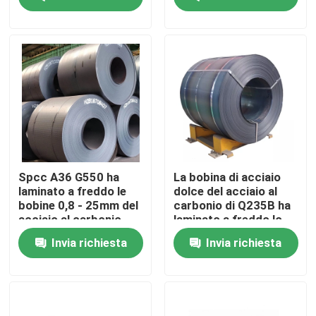
Giro della fabbrica
Controllo di qualità
Contattici
Richieda una citazione
Spcc A36 G550 ha
La bobina di acciaio
laminato a freddo le
dolce del acciaio al
bobine 0,8 - 25mm del
carbonio di Q235B ha
Parti della fornace della caldaia
acciaio al carbonio
laminato a freddo lo
spessore di 4mm - di
Invia richiesta
Invia richiesta
0,12
Parti della caldaia del carbone
piatto di acciaio al carbonio