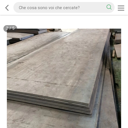
2
/
5