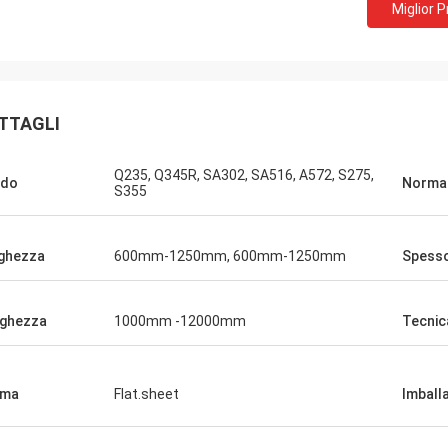
Miglior 
TTAGLI
Q235, Q345R, SA302, SA516, A572, S275,
ado
Norma
S355
ghezza
600mm-1250mm, 600mm-1250mm
Spess
ghezza
1000mm -12000mm
Tecnic
rma
Flat.sheet
Imball