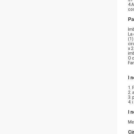
4.A
cos
Pa
Imb
La 
(1)
cir
x 2
imb
O c
Far
I 
1. 
2.
3. 
4.
I 
Met
Ci