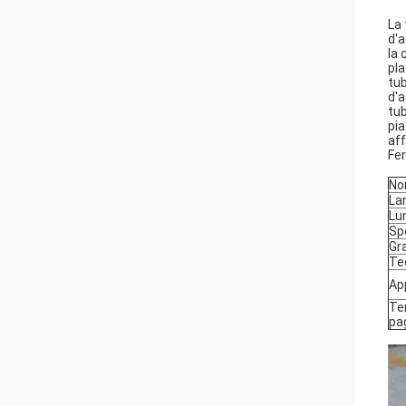
La 
d'a
la 
pla
tub
d'a
tub
pia
aff
Fer
No
La
Lu
Sp
Gr
Te
Ap
Te
pa