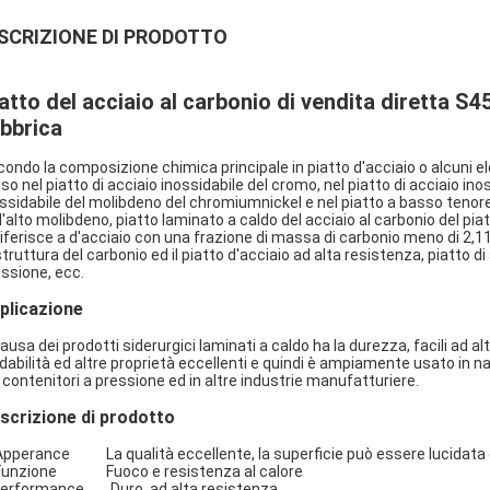
SCRIZIONE DI PRODOTTO
atto del acciaio al carbonio di vendita diretta 
bbrica
ondo la composizione chimica principale in piatto d'acciaio o alcuni ele
iso nel piatto di acciaio inossidabile del cromo, nel piatto di acciaio ino
ssidabile del molibdeno del chromiumnickel e nel piatto a basso tenore 
l'alto molibdeno, piatto laminato a caldo del acciaio al carbonio del pia
riferisce a d'acciaio con una frazione di massa di carbonio meno di 2,1
struttura del carbonio ed il piatto d'acciaio ad alta resistenza, piatto d
ssione, ecc.
plicazione
ausa dei prodotti siderurgici laminati a caldo ha la durezza, facili ad 
dabilità ed altre proprietà eccellenti e quindi è ampiamente usato in nav
 contenitori a pressione ed in altre industrie manufatturiere.
scrizione di prodotto
Apperance La qualità eccellente, la superficie può essere lucidata o
 Funzione Fuoco e resistenza al calore
Performance Duro, ad alta resistenza