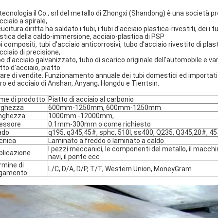
tecnologia il Co., srl del metallo di Zhongxi (Shandong) è una società p
cciaio a spirale,
cucitura diritta ha saldato i tubi, i tubi d'acciaio plastica-rivestiti, dei i 
stica della caldo-immersione, acciaio-plastica di PSP
i compositi, tubi d'acciaio anticorrosivi, tubo d'acciaio rivestito di pla
cciaio di precisione,
o d'acciaio galvanizzato, tubo di scarico originale dell'automobile e var
tto d'acciaio, piatto
are di vendite. Funzionamento annuale dei tubi domestici ed importati
ro ed acciaio di Anshan, Anyang, Hongdu e Tientsin.
me di prodotto
Piatto
di acciaio al carbonio
rghezza
600mm-1250mm, 600mm-1250mm
nghezza
1000mm -12000mm,
essore
0.1mm-300mm o come richiesto
ado
q195, q345,45#, sphc, 510l, ss400, Q235, Q345,20#, 4
cnica
Laminato a freddo o laminato a caldo
I pezzi meccanici, le componenti del metallo, il macchin
plicazione
navi, il ponte ecc
rmine di
L/C, D/A, D/P, T/T, Western Union, MoneyGram
gamento