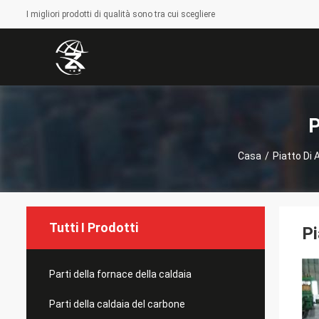
I migliori prodotti di qualità sono tra cui scegliere
P
Casa
/
Piatto Di 
Tutti I Prodotti
Pi
Parti della fornace della caldaia
Parti della caldaia del carbone