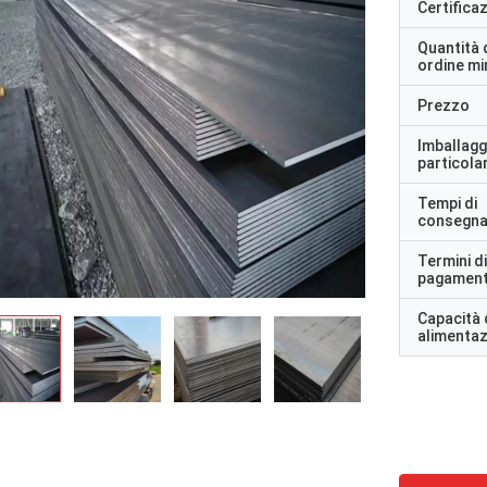
Certifica
Quantità 
ordine m
Prezzo
Imballagg
particolar
Tempi di
consegn
Termini di
pagamen
Capacità 
alimenta