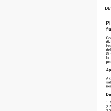
DE
Pi
fa
Sec
div
ino
del
Si 
la 
pre
Ap
A c
sal
nei
De
1. 
2.
3.