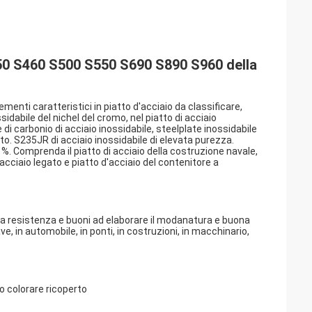
S450 S460 S500 S550 S690 S890 S960 della 
menti caratteristici in piatto d'acciaio da classificare,
ssidabile del nichel del cromo, nel piatto di acciaio
di carbonio di acciaio inossidabile, steelplate inossidabile
tto. S235JR di acciaio inossidabile di elevata purezza.
1%. Comprenda il piatto di acciaio della costruzione navale,
i acciaio legato e piatto d'acciaio del contenitore a
alta resistenza e buoni ad elaborare il modanatura e buona
e, in automobile, in ponti, in costruzioni, in macchinario,
 colorare ricoperto