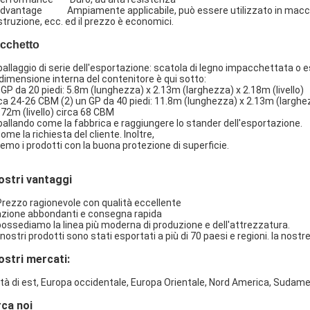
dvantage Ampiamente applicabile, può essere utilizzato in macchinari
truzione, ecc. ed il prezzo è economici.
cchetto
allaggio di serie dell'esportazione: scatola di legno impacchettata o e
dimensione interna del contenitore è qui sotto:
 GP da 20 piedi: 5.8m (lunghezza) x 2.13m (larghezza) x 2.18m (livello)
ca 24-26 CBM (2) un GP da 40 piedi: 11.8m (lunghezza) x 2.13m (larghe
.72m (livello) circa 68 CBM
allando come la fabbrica e raggiungere lo stander dell'esportazione.
ome la richiesta del cliente. Inoltre,
emo i prodotti con la buona protezione di superficie.
nostri vantaggi
Prezzo ragionevole con qualità eccellente
 azione abbondanti e consegna rapida
possediamo la linea più moderna di produzione e dell'attrezzatura.
i nostri prodotti sono stati esportati a più di 70 paesi e regioni. la nos
nostri mercati:
à di est, Europa occidentale, Europa Orientale, Nord America, Sudameric
rca noi