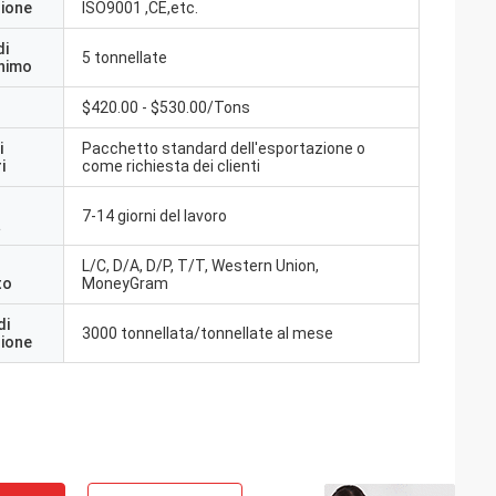
zione
ISO9001 ,CE,etc.
di
5 tonnellate
inimo
$420.00 - $530.00/Tons
i
Pacchetto standard dell'esportazione o
i
come richiesta dei clienti
7-14 giorni del lavoro
a
L/C, D/A, D/P, T/T, Western Union,
to
MoneyGram
di
3000 tonnellata/tonnellate al mese
zione