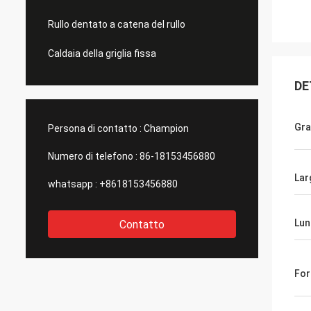
Rullo dentato a catena del rullo
Caldaia della griglia fissa
DE
Gr
Persona di contatto :
Champion
Numero di telefono :
86-18153456880
Lar
whatsapp :
+8618153456880
Lun
Contatto
Fo