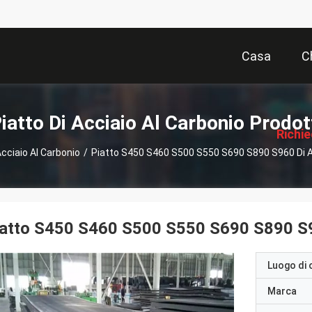
Casa
C
描
述
iatto Di Acciaio Al Carbonio Prodot
Richi
Acciaio Al Carbonio
/
Piatto S450 S460 S500 S550 S690 S890 S960 Di Ac
Pre
atto S450 S460 S500 S550 S690 S890 S96
Luogo di 
Marca