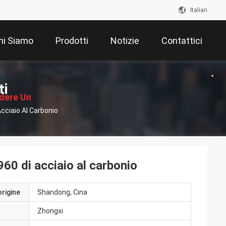
Italian
hi Siamo
Prodotti
Notizie
Contattici
ti
edere Un
ciaio Al Carbonio
ventivo
0 di acciaio al carbonio
origine
Shandong, Cina
Zhongxi