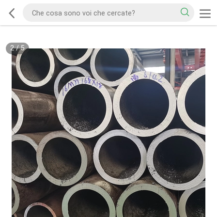
2
/
5