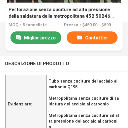
Perforazione senza cuciture ad alta pressione
della saldatura della metropolitana 45B 50B46
50B di acciaio al carbonio
MOQ：5 tonnellate
Prezzo：$450.00 - $590.00/Tons
Miglior prezzo
Contattici
DESCRIZIONE DI PRODOTTO
Tubo senza cuciture del acciaio al
carbonio Q195
,
Metropolitana senza cuciture di sa
Evidenziare:
ldatura del acciaio al carbonio
,
Metropolitana senza cuciture ad al
ta pressione del acciaio al carboni
o