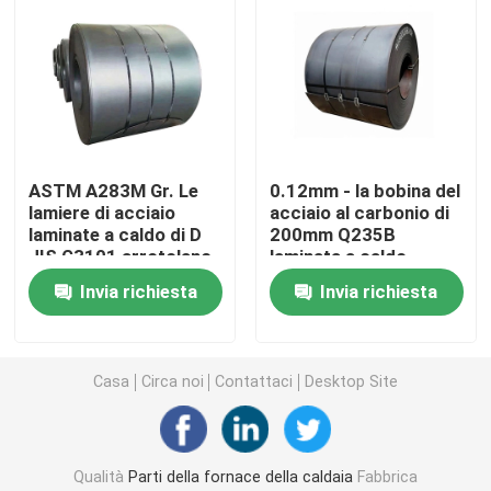
Tubo d'acciaio di precisione
Schermi del tubo di caldaia
ASTM A283M Gr. Le
0.12mm - la bobina del
Ugello d'aria della caldaia
lamiere di acciaio
acciaio al carbonio di
laminate a caldo di D
200mm Q235B
JIS G3101 arrotolano
laminata a caldo
Griglia a catena Antivari
GB/T700 Q235A
accetta l'abitudine
Invia richiesta
Invia richiesta
Griglia Antivari della caldaia
Casa
Circa noi
Contattaci
Desktop Site
Rod d'acciaio rotondo
Porta della fornace della caldaia
Qualità
Parti della fornace della caldaia
Fabbrica