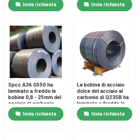
300mm - di 0.1mm
Invia richiesta
Invia richiesta
Prodotti
Parti della fornace della caldaia
Parti della caldaia del carbone
piatto di acciaio al carbonio
Spcc A36 G550 ha
La bobina di acciaio
laminato a freddo le
dolce del acciaio al
Tubo d'acciaio senza cuciture
bobine 0,8 - 25mm del
carbonio di Q235B ha
acciaio al carbonio
laminato a freddo lo
spessore di 4mm - di
Invia richiesta
Invia richiesta
0,12
Tubo senza cuciture della lega
Tubo ad alta pressione della caldaia