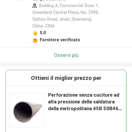
Building A, Commercial Zone 1,
Greenland Central Plaza, No. 2999,
Qizhou Road, Jinan, Shandong,
China ,CINA
5.0
Fornitore verificato
Osservi più
Ottieni il miglior prezzo per
Perforazione senza cuciture ad
alta pressione della saldatura
della metropolitana 45B 50B46
50B di acciaio al carbonio