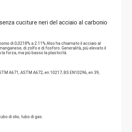
senza cuciture neri del acciaio al carbonio
rbonio di 0,0218% a 2.11%.Also ha chiamato il acciaio al
manganese, di zolfo e di fosforo. Generalità, più elevato il
 la forza, ma più basso la plasticità.
STM A671, ASTM A672, en 10217, BS EN10296, en 39,
bo di olio, tubo di gas.