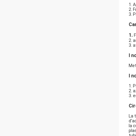
1. 
2. 
3. 
Car
1.
F
2. a
3. 
I n
Met
I n
1. 
2. 
3. 
Cir
La 
d'ac
la c
pla
tub