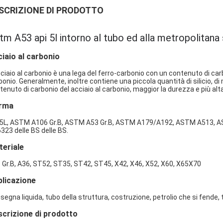
SCRIZIONE DI PRODOTTO
tm A53 api 5l intorno al tubo ed alla metropolitana 
iaio al carbonio
acciaio al carbonio è una lega del ferro-carbonio con un contenuto di ca
bonio. Generalmente, inoltre contiene una piccola quantità di silicio, di 
tenuto di carbonio del acciaio al carbonio, maggior la durezza e più alta
rma
 5L, ASTM A106 Gr.B, ASTM A53 Gr.B, ASTM A179/A192, ASTM A513, A
323 delle BS delle BS.
eriale
 Gr.B, A36, ST52, ST35, ST42, ST45, X42, X46, X52, X60, X65X70
licazione
segna liquida, tubo della struttura, costruzione, petrolio che si fende, tu
crizione di prodotto