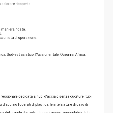
 colorare ricoperto
n maniera fidata.
d.
ssionista di operazione.
a, Sud-est asiatico, l'Asia orientale, Oceania, Africa.
ofessionale dedicata ai tubi d'acciaio senza cuciture, tubi
ubi d'acciaio foderati di plastica, le intelaiature di cavo di
tica del grande diametro, tubo di acciaio inossidabile, tubo