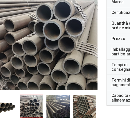
Marca
Certifica
Quantità 
ordine m
Prezzo
Imballagg
particolar
Tempi di
consegn
Termini di
pagamen
Capacità 
alimenta