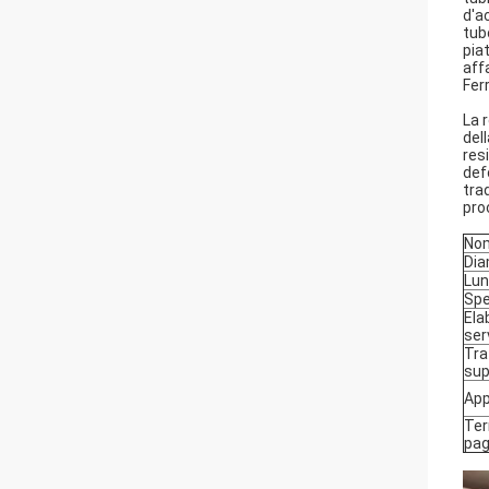
d'ac
tub
piat
aff
Fer
La 
del
res
def
tra
pro
Nom
Dia
Lu
Sp
Ela
ser
Tra
sup
App
Ter
pa