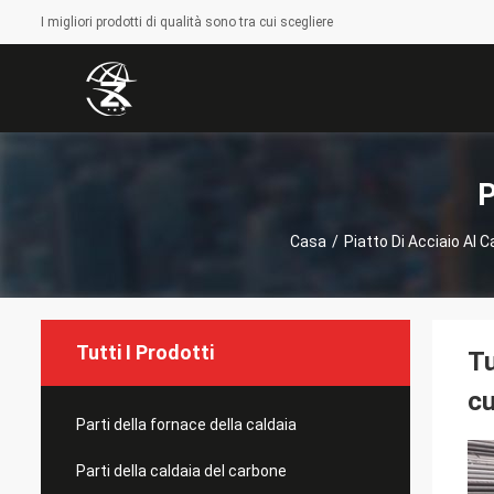
I migliori prodotti di qualità sono tra cui scegliere
P
Casa
/
Piatto Di Acciaio Al 
Tutti I Prodotti
Tu
cu
Parti della fornace della caldaia
Parti della caldaia del carbone