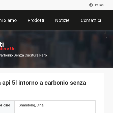
Italian
hi Siamo
Prodotti
Notizie
Contattici
ti
edere Un
 Carbonio Senza Cuciture Nero
ventivo
 api 5l intorno a carbonio senza
origine
Shandong, Cina