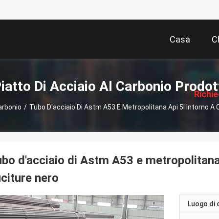
Casa
C
描
述
iatto Di Acciaio Al Carbonio Prodot
Richi
Carbonio
/
Tubo D'acciaio Di Astm A53 E Metropolitana Api 5l Intorno A
Pre
bo d'acciaio di Astm A53 e metropolitana
citure nero
Luogo di 