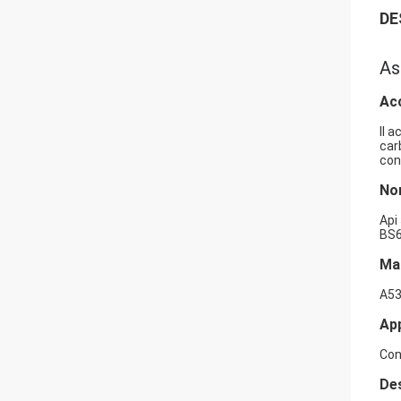
DE
As
Acc
Il 
car
con
No
Api
BS6
Mat
A53
App
Con
Des