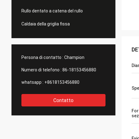
Rullo dentato a catena del rullo
Caldaia della griglia fissa
DE
Persona di contatto :
Champion
Dia
Numero di telefono :
86-18153456880
whatsapp :
+8618153456880
Spe
Contatto
For
sez
Evi