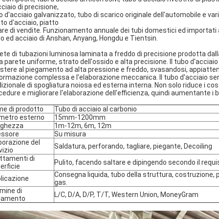
ciaio di precisione,
o d'acciaio galvanizzato, tubo di scarico originale dell'automobile e vari
to d'acciaio, piatto
are di vendite. Funzionamento annuale dei tubi domestici ed importati 
ro ed acciaio di Anshan, Anyang, Hongdu e Tientsin.
rete di tubazioni luminosa laminata a freddo di precisione prodotta dal
la parete uniforme, strato dell'ossido e alta precisione. Il tubo d'accia
istere al piegamento ad alta pressione e freddo, svasandosi, appiatten
ormazione complessa e l'elaborazione meccanica. Il tubo d'acciaio senz
dizionale di spogliatura noiosa ed esterna interna. Non solo riduce i co
cedure e migliorare l'elaborazione dell'efficienza, quindi aumentante i b
e di prodotto
Tubo di acciaio al carbonio
metro esterno
15mm-1200mm
nghezza
1m-12m, 6m, 12m
essore
Su misura
borazione del
Saldatura, perforando, tagliare, piegante, Decoiling
vizio
ttamenti di
Pulito, facendo saltare e dipingendo secondo il requis
erficie
Consegna liquida, tubo della struttura, costruzione, pe
licazione
gas.
mine di
L/C, D/A, D/P, T/T, Western Union, MoneyGram
gamento