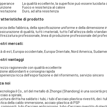
Apperance La qualità eccellente, la superficie può essere lucidata o
Funzione Fuoco e resistenza al calore
Prestazione Duro, ad alta resistenza
atteristiche di prodotto
orza della fabbrica, della specificazione uniforme e della dimensione i
ssicurazione di qualità, tutti i materiali, tutto l'all'altezza dello standar
attrezzatura professionale, linea di produzione professionale del profe
ostri mercati:
à di est, Europa occidentale, Europa Orientale, Nord America, Sudameric
ostri vantaggi
Prezzo ragionevole con qualità eccellente
azione abbondanti e consegna rapida
esperienza ricca dell'esportazione e del rifornimento, servizio sincero
ca noi
tecnologia il Co., srl del metallo di Zhongxi (Shandong) è una società pr
ciaio a spirale,
ucitura diritta ha saldato i tubi, i tubi d'acciaio plastica-rivestiti, dei i t
stica della caldo-immersione, acciaio-plastica di PSP
i compositi, tubi d'acciaio anticorrosivi, tubo d'acciaio rivestito di plas