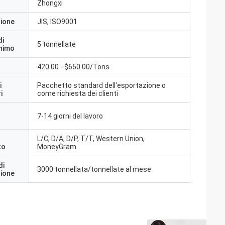
Zhongxi
zione
JIS, ISO9001
di
5 tonnellate
inimo
420.00 - $650.00/Tons
i
Pacchetto standard dell'esportazione o
i
come richiesta dei clienti
7-14 giorni del lavoro
a
L/C, D/A, D/P, T/T, Western Union,
to
MoneyGram
di
3000 tonnellata/tonnellate al mese
zione