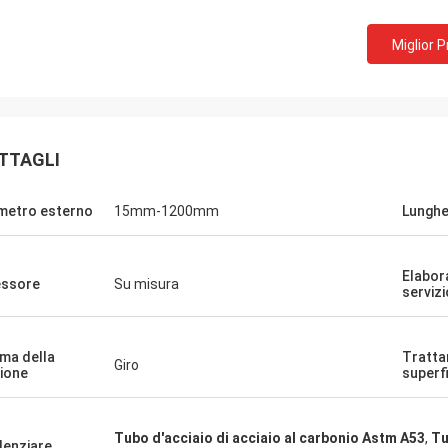
Miglior 
TTAGLI
metro esterno
15mm-1200mm
Lungh
Elabor
ssore
Su misura
servizi
ma della
Tratta
Giro
ione
superf
Tubo d'acciaio di acciaio al carbonio Astm A53
,
Tu
denziare