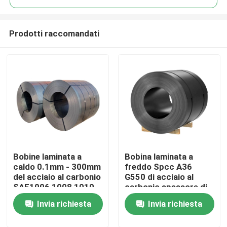
Prodotti raccomandati
Bobine laminata a
Bobina laminata a
Casa
caldo 0.1mm - 300mm
freddo Spcc A36
del acciaio al carbonio
G550 di acciaio al
SAE1006 1008 1010
carbonio spessore di
Chi siamo
300mm - di 0.1mm
Invia richiesta
Invia richiesta
Contatti