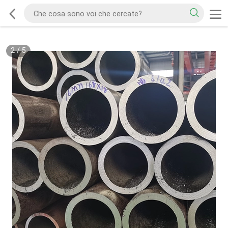
2
/
5