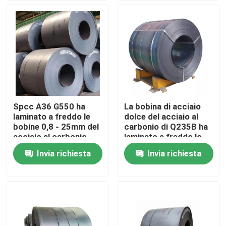
Prodotti
Parti della fornace della caldaia
Parti della caldaia del carbone
Spcc A36 G550 ha
La bobina di acciaio
laminato a freddo le
dolce del acciaio al
piatto di acciaio al carbonio
bobine 0,8 - 25mm del
carbonio di Q235B ha
acciaio al carbonio
laminato a freddo lo
spessore di 4mm - di
Invia richiesta
Invia richiesta
Tubo d'acciaio senza cuciture
0,12
Tubo senza cuciture della lega
Tubo ad alta pressione della caldaia