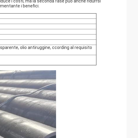
riduce i costi, ma la seconda fase può anche ridurrsi
umentante i benefici.
asparente, olio antiruggine, ccording al requisito