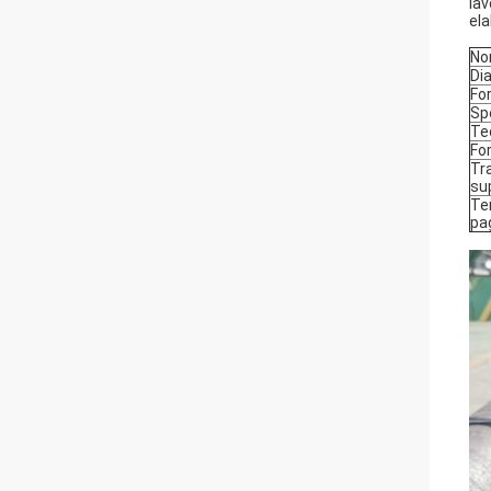
lav
ela
No
Di
Fo
Sp
Te
Fo
Tr
su
Te
pa