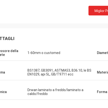
Miglior 
TTAGLI
ssore della
1-60mm o customed
Diamet
ete
BS1387, GB3091, ASTMA53, B36.10, le BS
rma
Materi
EN1029, api 5L, GB/T9711 ecc
Drwan laminato a freddo/laminato a
nica
Forma
caldo/freddo