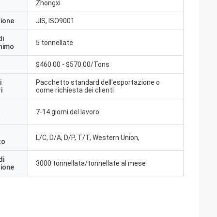
Zhongxi
zione
JIS, ISO9001
di
5 tonnellate
inimo
$460.00 - $570.00/Tons
i
Pacchetto standard dell'esportazione o
i
come richiesta dei clienti
7-14 giorni del lavoro
a
L/C, D/A, D/P, T/T, Western Union,
to
di
3000 tonnellata/tonnellate al mese
zione