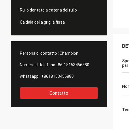
Rullo dentato a catena del rullo
Caldaia della griglia fissa
DE
Persona di contatto :
Champion
Spe
Numero di telefono :
86-18153456880
par
whatsapp :
+8618153456880
No
Contatto
Tec