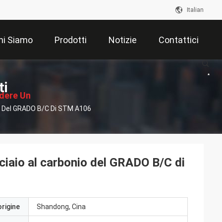
Italian
hi Siamo
Prodotti
Notizie
Contattici
ti
edere Un
o Del GRADO B/C Di STM A106
ventivo
iaio al carbonio del GRADO B/C di
origine
Shandong, Cina