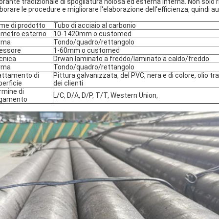
orante tradizionale di spogliatura noiosa ed esterna interna. Non solo 
borare le procedure e migliorare l'elaborazione dell'efficienza, quindi a
me di prodotto
Tubo di acciaio al carbonio
ametro esterno
10-1420mm o customed
rma
Tondo/quadro/rettangolo
essore
1-60mm o customed
cnica
Drwan laminato a freddo/laminato a caldo/freddo
rma
Tondo/quadro/rettangolo
attamento di
Pittura galvanizzata, del PVC, nera e di colore, olio tr
perficie
dei clienti
rmine di
L/C, D/A, D/P, T/T, Western Union,
gamento