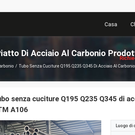
Casa
C
描
述
iatto Di Acciaio Al Carbonio Prodot
Richi
Carbonio
/
Tubo Senza Cuciture Q195 Q235 Q345 Di Acciaio Al Carboni
Pre
bo senza cuciture Q195 Q235 Q345 di acc
TM A106
Luogo di 