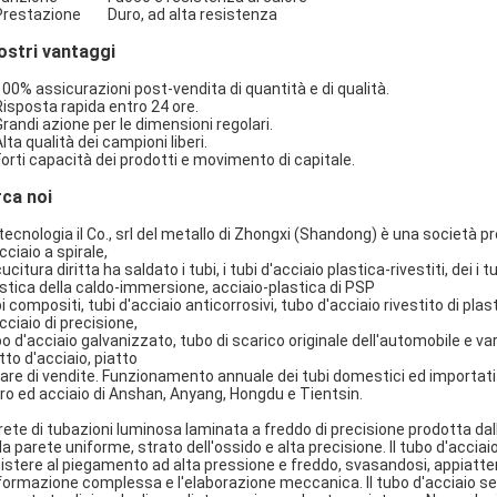
 Prestazione Duro, ad alta resistenza
nostri vantaggi
100% assicurazioni post-vendita di quantità e di qualità.
Risposta rapida entro 24 ore.
Grandi azione per le dimensioni regolari.
Alta qualità dei campioni liberi.
Forti capacità dei prodotti e movimento di capitale.
rca noi
tecnologia il Co., srl del metallo di Zhongxi (Shandong) è una società p
cciaio a spirale,
cucitura diritta ha saldato i tubi, i tubi d'acciaio plastica-rivestiti, dei i 
stica della caldo-immersione, acciaio-plastica di PSP
i compositi, tubi d'acciaio anticorrosivi, tubo d'acciaio rivestito di pla
cciaio di precisione,
o d'acciaio galvanizzato, tubo di scarico originale dell'automobile e var
tto d'acciaio, piatto
are di vendite. Funzionamento annuale dei tubi domestici ed importati
ro ed acciaio di Anshan, Anyang, Hongdu e Tientsin.
rete di tubazioni luminosa laminata a freddo di precisione prodotta dal
la parete uniforme, strato dell'ossido e alta precisione. Il tubo d'acci
istere al piegamento ad alta pressione e freddo, svasandosi, appiatten
ormazione complessa e l'elaborazione meccanica. Il tubo d'acciaio sen