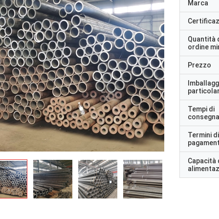
Marca
Certifica
Quantità 
ordine m
Prezzo
Imballagg
particolar
Tempi di
consegn
Termini di
pagamen
Capacità 
alimenta