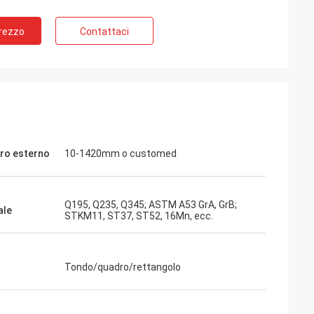
Prezzo
Contattaci
ro esterno
10-1420mm o customed
Q195, Q235, Q345; ASTM A53 GrA, GrB;
ale
STKM11, ST37, ST52, 16Mn, ecc.
Tondo/quadro/rettangolo