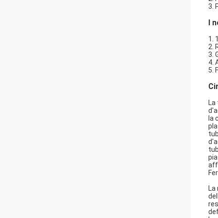
3.
I 
1. 
2. 
3. 
4. 
5. 
Ci
La 
d'a
la 
pla
tub
d'a
tub
pia
aff
Fer
La 
del
res
def