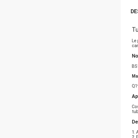
DE
Tu
Le 
car
N
BS
Ma
Q1
Ap
Cos
tub
De
1. 
2.