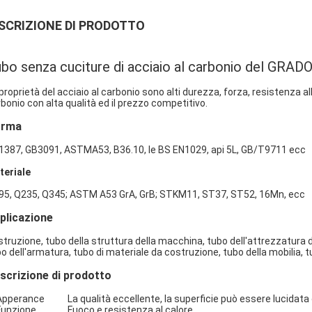
SCRIZIONE DI PRODOTTO
bo senza cuciture di acciaio al carbonio del GRA
proprietà del acciaio al carbonio sono alti durezza, forza, resistenza a
bonio con alta qualità ed il prezzo competitivo.
orma
1387, GB3091, ASTMA53, B36.10, le BS EN1029, api 5L, GB/T9711 ecc
teriale
95, Q235, Q345; ASTM A53 GrA, GrB; STKM11, ST37, ST52, 16Mn, ecc
plicazione
truzione, tubo della struttura della macchina, tubo dell'attrezzatura di 
o dell'armatura, tubo di materiale da costruzione, tubo della mobilia, tu
scrizione di prodotto
Apperance La qualità eccellente, la superficie può essere lucidata o
 Funzione Fuoco e resistenza al calore