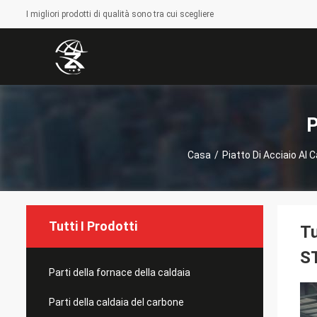
I migliori prodotti di qualità sono tra cui scegliere
P
Casa
/
Piatto Di Acciaio Al 
Tutti I Prodotti
Tu
S
Parti della fornace della caldaia
Parti della caldaia del carbone