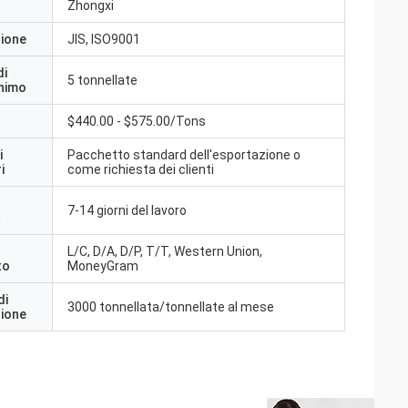
Zhongxi
zione
JIS, ISO9001
di
5 tonnellate
inimo
$440.00 - $575.00/Tons
i
Pacchetto standard dell'esportazione o
i
come richiesta dei clienti
7-14 giorni del lavoro
a
L/C, D/A, D/P, T/T, Western Union,
to
MoneyGram
di
3000 tonnellata/tonnellate al mese
zione