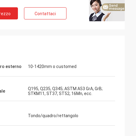
Prezzo
Contattaci
ro esterno
10-1420mm o customed
Q195, Q235, Q345; ASTM A53 GrA, GrB;
ale
STKM11, ST37, ST52, 16Mn, ecc.
Tondo/quadro/rettangolo