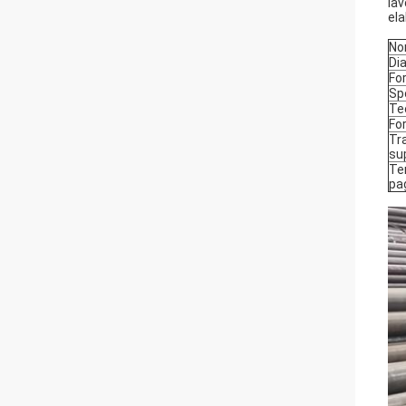
lav
ela
No
Di
Fo
Sp
Te
Fo
Tr
su
Te
pa