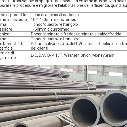
orante tradizionale di spogliatura noiosa ed esterna interna. Non solo 
borare le procedure e migliorare l'elaborazione dell'efficienza, quindi a
me di prodotto
Tubo di acciaio al carbonio
ametro esterno
10-1420mm o customed
rma
Tondo/quadro/rettangolo
essore
1-60mm o customed
cnica
Drwan laminato a freddo/laminato a caldo/freddo
rma
Tondo/quadro/rettangolo
attamento di
Pittura galvanizzata, del PVC, nera e di colore, olio tr
perficie
dei clienti
rmine di
L/C, D/A, D/P, T/T, Western Union, MoneyGram
gamento