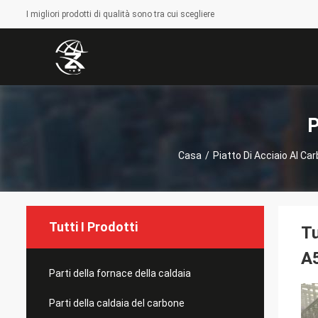
I migliori prodotti di qualità sono tra cui scegliere
P
Casa
/
Piatto Di Acciaio Al Ca
Tutti I Prodotti
T
A
Parti della fornace della caldaia
Parti della caldaia del carbone