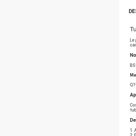
DE
T
Le 
car
N
BS
Ma
Q1
Ap
Cos
tub
De
1. 
2.