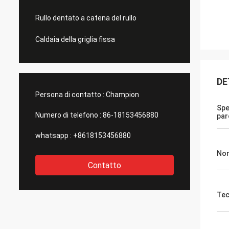
Rullo dentato a catena del rullo
Caldaia della griglia fissa
DE
Persona di contatto :
Champion
Spe
Numero di telefono :
86-18153456880
par
whatsapp :
+8618153456880
No
Contatto
Tec