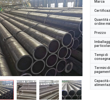
Marca
Certifica
Quantità 
ordine m
Prezzo
Imballagg
particolar
Tempi di
consegn
Termini di
pagamen
Capacità 
alimenta