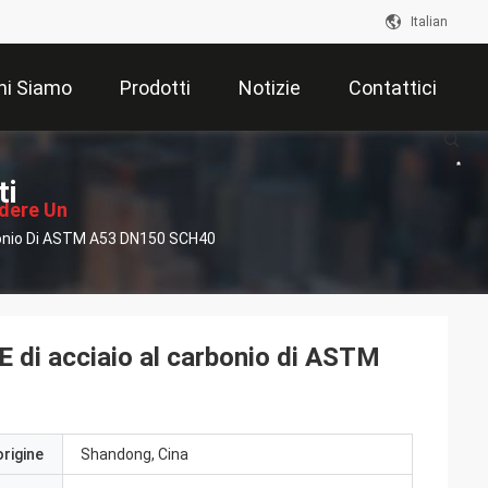
Italian
hi Siamo
Prodotti
Notizie
Contattici
ti
edere Un
onio Di ASTM A53 DN150 SCH40
ventivo
i acciaio al carbonio di ASTM
origine
Shandong, Cina