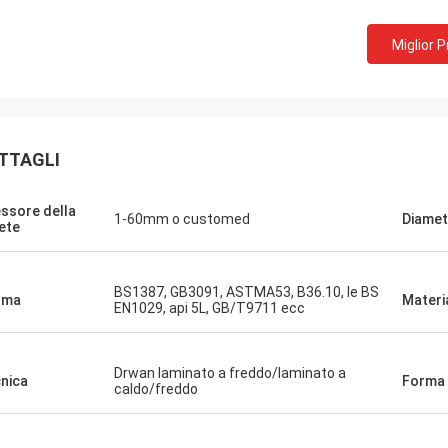
Miglior 
TTAGLI
ssore della
1-60mm o customed
Diamet
ete
BS1387, GB3091, ASTMA53, B36.10, le BS
rma
Materi
EN1029, api 5L, GB/T9711 ecc
Drwan laminato a freddo/laminato a
nica
Forma
caldo/freddo