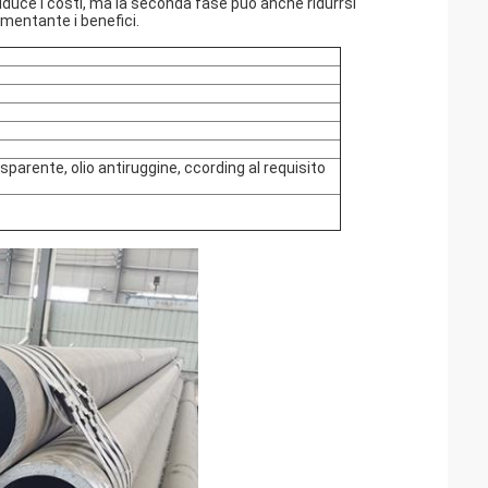
riduce i costi, ma la seconda fase può anche ridurrsi
umentante i benefici.
asparente, olio antiruggine, ccording al requisito