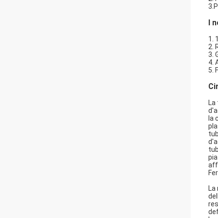
3.
I 
1. 
2. 
3. 
4. 
5. 
Ci
La 
d'a
la 
pla
tub
d'a
tub
pia
aff
Fer
La 
del
res
def