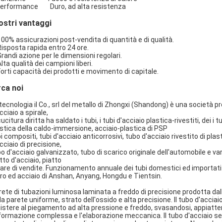
Performance Duro, ad alta resistenza
nostri vantaggi
100% assicurazioni post-vendita di quantità e di qualità.
Risposta rapida entro 24 ore.
Grandi azione per le dimensioni regolari.
Alta qualità dei campioni liberi.
Forti capacità dei prodotti e movimento di capitale.
rca noi
tecnologia il Co., srl del metallo di Zhongxi (Shandong) è una società p
cciaio a spirale,
cucitura diritta ha saldato i tubi, i tubi d'acciaio plastica-rivestiti, dei i 
stica della caldo-immersione, acciaio-plastica di PSP
i compositi, tubi d'acciaio anticorrosivi, tubo d'acciaio rivestito di pla
cciaio di precisione,
o d'acciaio galvanizzato, tubo di scarico originale dell'automobile e var
tto d'acciaio, piatto
are di vendite. Funzionamento annuale dei tubi domestici ed importati
ro ed acciaio di Anshan, Anyang, Hongdu e Tientsin.
rete di tubazioni luminosa laminata a freddo di precisione prodotta dal
la parete uniforme, strato dell'ossido e alta precisione. Il tubo d'acci
istere al piegamento ad alta pressione e freddo, svasandosi, appiatten
ormazione complessa e l'elaborazione meccanica. Il tubo d'acciaio sen