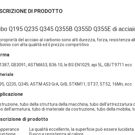
SCRIZIONE DI PRODOTTO
 Q195 Q235 Q345 Q355B Q355D Q355E di 
ubo
acciai
proprietà del acciaio al carbonio sono alti durezza, forza, resistenza a
bonio con alta qualità ed il prezzo competitivo.
orma
1387, GB3091, ASTMA53, B36.10, le BS EN1029, api 5L, GB/T9711 ecc
teriale
95, Q235, Q345; ASTM A53 GrA, GrB; STKM11, ST37, ST52, 16Mn, ecc
plicazione
truzione, tubo della struttura della macchina, tubo dell'attrezzatura di 
o dell'armatura, tubo di materiale da costruzione, tubo della mobilia, tu
scrizione di prodotto
Apperance La qualità eccellente, la superficie può essere lucidata o
 Funzione Fuoco e resistenza al calore