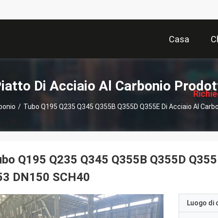
Casa
C
描
述
iatto Di Acciaio Al Carbonio Prodot
Richi
rbonio
/
Tubo Q195 Q235 Q345 Q355B Q355D Q355E Di Acciaio Al Carb
Pre
ubo Q195 Q235 Q345 Q355B Q355D Q355E d
53 DN150 SCH40
Luogo di 