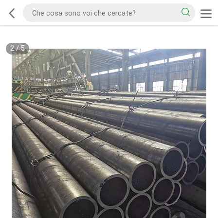
2
/
5