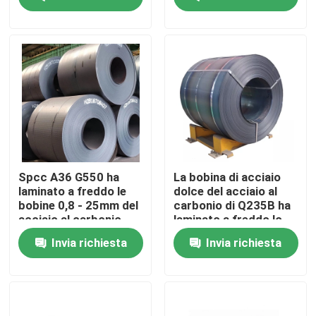
Prodotti
Parti della fornace della caldaia
Parti della caldaia del carbone
piatto di acciaio al carbonio
Spcc A36 G550 ha
La bobina di acciaio
laminato a freddo le
dolce del acciaio al
bobine 0,8 - 25mm del
carbonio di Q235B ha
Tubo d'acciaio senza cuciture
acciaio al carbonio
laminato a freddo lo
spessore di 4mm - di
Invia richiesta
Invia richiesta
0,12
Tubo senza cuciture della lega
Tubo ad alta pressione della caldaia