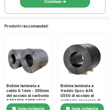
Continua
Prodotti raccomandati
Casa
Bobine laminata a
Bobina laminata a
caldo 0.1mm - 300mm
freddo Spcc A36
Chi siamo
del acciaio al carbonio
G550 di acciaio al
SAE1006 1008 1010
carbonio spessore di
300mm - di 0.1mm
Invia richiesta
Invia richiesta
Contatti