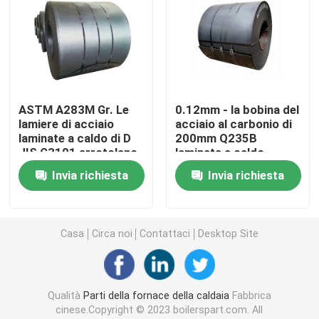
Tubo d'acciaio di precisione
Schermi del tubo di caldaia
ASTM A283M Gr. Le
0.12mm - la bobina del
lamiere di acciaio
acciaio al carbonio di
Ugello d'aria della caldaia
laminate a caldo di D
200mm Q235B
JIS G3101 arrotolano
laminata a caldo
GB/T700 Q235A
accetta l'abitudine
Griglia a catena Antivari
Invia richiesta
Invia richiesta
Griglia Antivari della caldaia
Casa
Circa noi
Contattaci
Desktop Site
Rod d'acciaio rotondo
Qualità
Parti della fornace della caldaia
Fabbrica
Porta della fornace della caldaia
cinese.Copyright © 2023 boilerspart.com. All