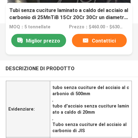
Tubi senza cuciture laminato a caldo del acciaio al
carbonio di 25MnTiB 15Cr 20Cr 30Cr un diametro
esterno da 20 - 500 millimetri
MOQ：5 tonnellate
Prezzo：$460.00 - $630.00/Tons
Miglior prezzo
Contattici
DESCRIZIONE DI PRODOTTO
tubo senza cuciture del acciaio al c
arbonio di 500mm
,
tubo d'acciaio senza cuciture lamin
Evidenziare:
ato a caldo di 20mm
,
Tubo senza cuciture del acciaio al
carbonio di JIS