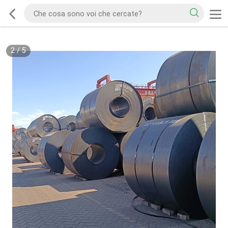
2
/
5