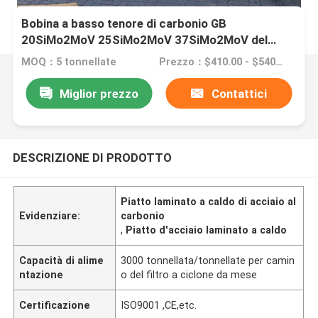
Bobina a basso tenore di carbonio GB
20SiMo2MoV 25SiMo2MoV 37SiMo2MoV del
acciaio al carbonio del piatto di acciaio dolce
MOQ：5 tonnellate
Prezzo：$410.00 - $540.00/Tons
Miglior prezzo
Contattici
DESCRIZIONE DI PRODOTTO
Piatto laminato a caldo di acciaio al
Evidenziare:
carbonio
,
Piatto d'acciaio laminato a caldo
Capacità di alime
3000 tonnellata/tonnellate per camin
ntazione
o del filtro a ciclone da mese
Certificazione
ISO9001 ,CE,etc.