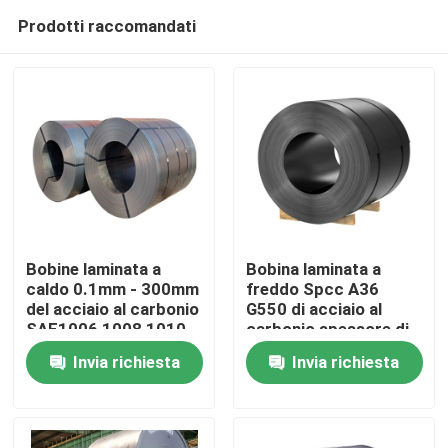
Prodotti raccomandati
Bobine laminata a
Bobina laminata a
caldo 0.1mm - 300mm
freddo Spcc A36
del acciaio al carbonio
G550 di acciaio al
Casa
SAE1006 1008 1010
carbonio spessore di
300mm - di 0.1mm
Invia richiesta
Invia richiesta
Prodotti
Circa noi