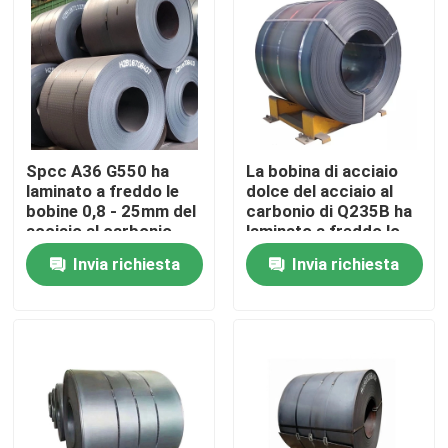
Giro della fabbrica
Controllo di qualità
Spcc A36 G550 ha
La bobina di acciaio
Contattici
laminato a freddo le
dolce del acciaio al
bobine 0,8 - 25mm del
carbonio di Q235B ha
acciaio al carbonio
laminato a freddo lo
Richieda una citazione
spessore di 4mm - di
Invia richiesta
Invia richiesta
0,12
Parti della fornace della caldaia
Parti della caldaia del carbone
piatto di acciaio al carbonio