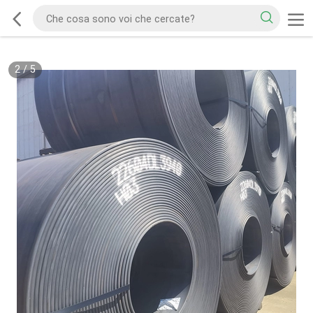
2
/
5