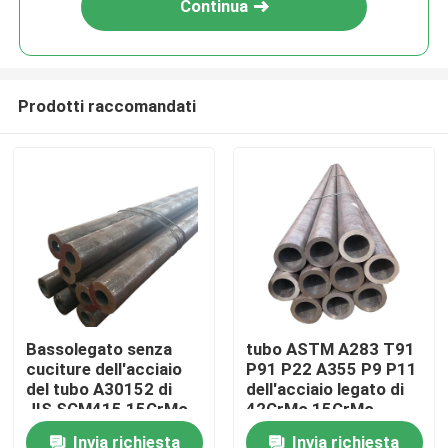
Continua
Prodotti raccomandati
Casa
Bassolegato senza
tubo ASTM A283 T91
cuciture dell'acciaio
P91 P22 A355 P9 P11
Chi siamo
del tubo A30152 di
dell'acciaio legato di
JIS SCM415 15CrMo
42CrMo 15CrMo
1,7243
Invia richiesta
Invia richiesta
Contatti