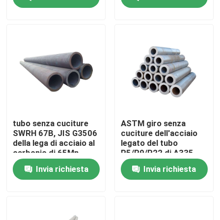
Prodotti
Parti della fornace della caldaia
Parti della caldaia del carbone
piatto di acciaio al carbonio
tubo senza cuciture
ASTM giro senza
SWRH 67B, JIS G3506
cuciture dell'acciaio
della lega di acciaio al
legato del tubo
Tubo d'acciaio senza cuciture
carbonio di 65Mn
P5/P9/P22 di A335
U21652
Invia richiesta
Invia richiesta
Tubo senza cuciture della lega
Tubo ad alta pressione della caldaia