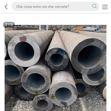
2
/
5