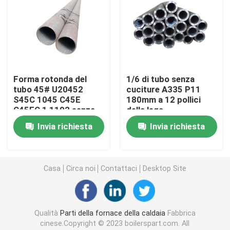
Tubo d'acciaio di precisione
Schermi del tubo di caldaia
Forma rotonda del
1/6 di tubo senza
tubo 45# U20452
cuciture A335 P11
Ugello d'aria della caldaia
S45C 1045 C45E
180mm a 12 pollici
C45EC 1,1192 senza
della lega
cuciture d'acciaio
Griglia a catena Antivari
Invia richiesta
Invia richiesta
della lega
Griglia Antivari della caldaia
Casa
Circa noi
Contattaci
Desktop Site
Rod d'acciaio rotondo
Qualità
Parti della fornace della caldaia
Fabbrica
Porta della fornace della caldaia
cinese.Copyright © 2023 boilerspart.com. All