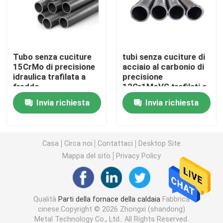
Tubo d'acciaio senza cuciture
Tubo senza cuciture
tubi senza cuciture di
Tubo senza cuciture della lega
15CrMo di precisione
acciaio al carbonio di
idraulica trafilata a
precisione
freddo
12Cr1MoVG trafilati a
Tubo ad alta pressione della caldaia
freddo
Invia richiesta
Invia richiesta
Tubo d'acciaio di precisione
Casa
Circa noi
Contattaci
Desktop Site
Schermi del tubo di caldaia
Mappa del sito
Privacy Policy
Ugello d'aria della caldaia
Qualità
Parti della fornace della caldaia
Fabbrica
cinese.Copyright © 2026 Zhongxi (shandong)
Griglia a catena Antivari
Metal Technology Co., Ltd.. All Rights Reserved.