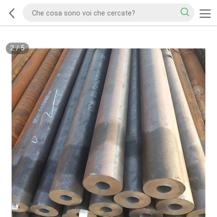
2
/
5