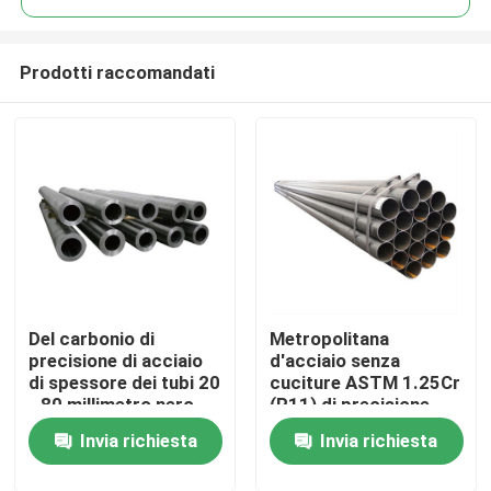
Prodotti raccomandati
Del carbonio di
Metropolitana
Casa
precisione di acciaio
d'acciaio senza
di spessore dei tubi 20
cuciture ASTM 1.25Cr
- 80 millimetro nero
(P11) di precisione
Prodotti
trafilata a freddo
Invia richiesta
Invia richiesta
Circa noi