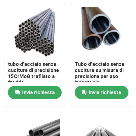
Giro della fabbrica
Controllo di qualità
Contattici
tubo d'acciaio senza
Tubo d'acciaio senza
cuciture di precisione
cuciture su misura di
Richieda una citazione
15CrMoG trafilato a
precisione per uso
freddo
industriale
Invia richiesta
Invia richiesta
Parti della fornace della caldaia
Parti della caldaia del carbone
piatto di acciaio al carbonio