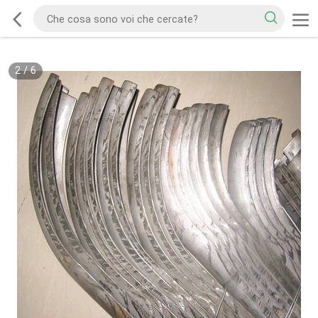
2
/
6