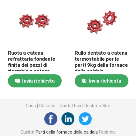
Tubo d'acciaio di precisione
Schermi del tubo di caldaia
Ruota a catena
Rullo dentato a catena
Ugello d'aria della caldaia
refrattaria fondente
termostabile per le
finita dei pezzi di
parti 9kg della fornace
ricambio a catena
della caldaia
Griglia a catena Antivari
della caldaia per la
Invia richiesta
Invia richiesta
caldaia
Griglia Antivari della caldaia
Casa
Circa noi
Contattaci
Desktop Site
Rod d'acciaio rotondo
Porta della fornace della caldaia
Qualità
Parti della fornace della caldaia
Fabbrica