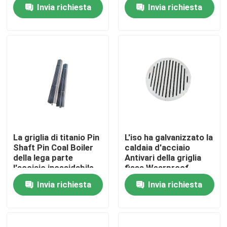
Grating Floor di
Fireproof Antirust
Invia richiesta
Invia richiesta
acciaio inossidabile
Prodotti
Parti della fornace della caldaia
Parti della caldaia del carbone
piatto di acciaio al carbonio
La griglia di titanio Pin
L'iso ha galvanizzato la
Shaft Pin Coal Boiler
caldaia d'acciaio
Tubo d'acciaio senza cuciture
della lega parte
Antivari della griglia
l'acciaio inossidabile
fissa Wearproof
Wearproof
Invia richiesta
Invia richiesta
Tubo senza cuciture della lega
Tubo ad alta pressione della caldaia