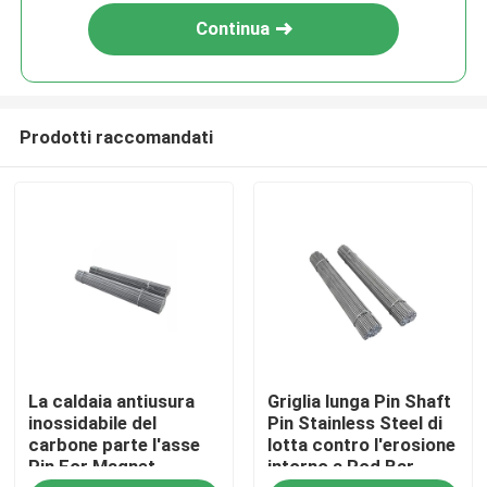
Continua
Prodotti raccomandati
Casa
La caldaia antiusura
Griglia lunga Pin Shaft
Chi siamo
inossidabile del
Pin Stainless Steel di
carbone parte l'asse
lotta contro l'erosione
Pin For Magnet
intorno a Rod Bar
Contatti