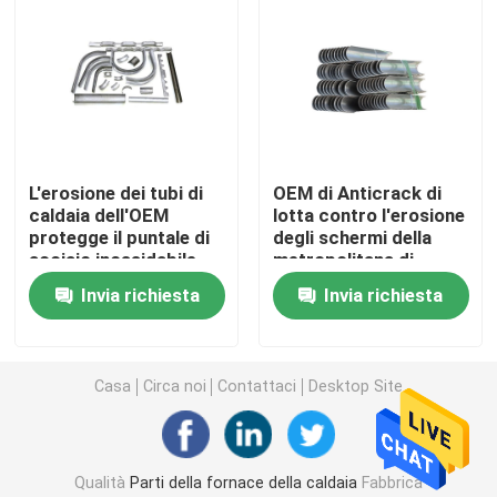
Tubo d'acciaio di precisione
Schermi del tubo di caldaia
L'erosione dei tubi di
OEM di Anticrack di
Ugello d'aria della caldaia
caldaia dell'OEM
lotta contro l'erosione
protegge il puntale di
degli schermi della
acciaio inossidabile
metropolitana di
Griglia a catena Antivari
degli ss che misura
caldaia di acciaio
Invia richiesta
Invia richiesta
Eco
inossidabile SS316
Griglia Antivari della caldaia
Casa
Circa noi
Contattaci
Desktop Site
Rod d'acciaio rotondo
Porta della fornace della caldaia
Qualità
Parti della fornace della caldaia
Fabbrica