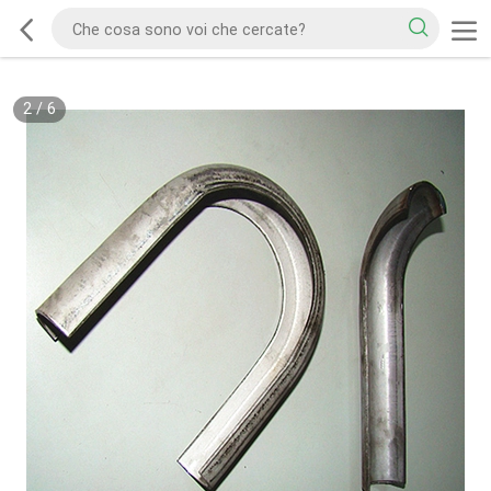
2
/
6