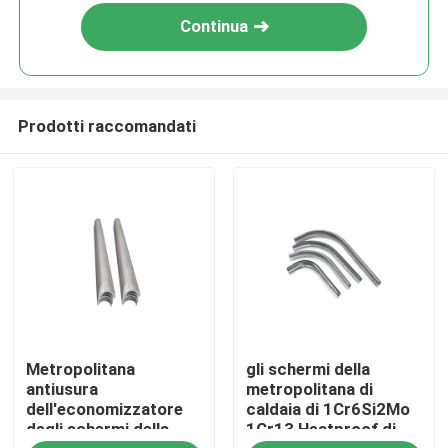
Continua
Prodotti raccomandati
Casa
Metropolitana
gli schermi della
Chi siamo
antiusura
metropolitana di
dell'economizzatore
caldaia di 1Cr6Si2Mo
degli schermi della
1Cr13 Heatproof di
Contatti