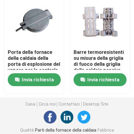
Tubo d'acciaio di precisione
Schermi del tubo di caldaia
Porta della fornace
Barre termoresistenti
Ugello d'aria della caldaia
della caldaia della
su misura della griglia
porta di esplosione del
di fuoco della griglia
vapore per la centrale
della caldaia passiva
Griglia a catena Antivari
elettrica di
refrattaria del piatto
Invia richiesta
Invia richiesta
gassificazione di MSW
Griglia Antivari della caldaia
Casa
Circa noi
Contattaci
Desktop Site
Rod d'acciaio rotondo
Porta della fornace della caldaia
Qualità
Parti della fornace della caldaia
Fabbrica