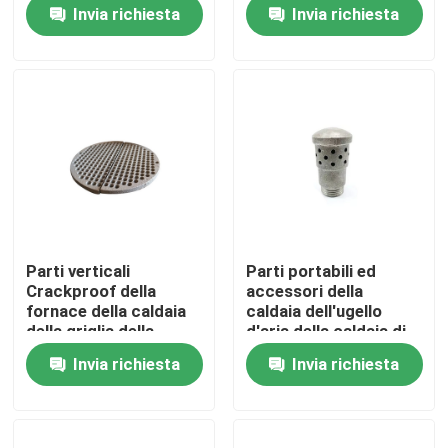
termoresistente della
corrosione
Invia richiesta
Invia richiesta
fornace
Prodotti
Parti della fornace della caldaia
Parti della caldaia del carbone
piatto di acciaio al carbonio
Parti verticali
Parti portabili ed
Crackproof della
accessori della
Tubo d'acciaio senza cuciture
fornace della caldaia
caldaia dell'ugello
della griglia della
d'aria della caldaia di
caldaia di ghisa
ghisa
Invia richiesta
Invia richiesta
Heatproof
Tubo senza cuciture della lega
Tubo ad alta pressione della caldaia