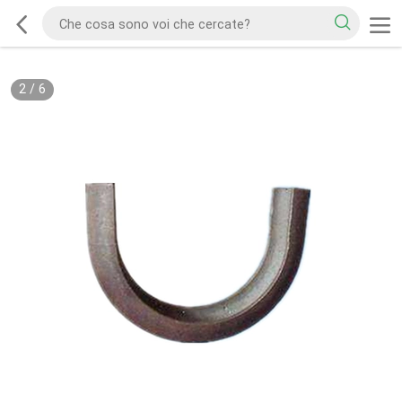
2
/
6