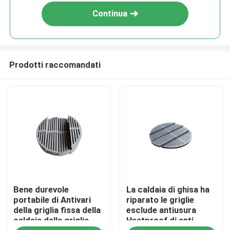
Continua
Prodotti raccomandati
Casa
Bene durevole
La caldaia di ghisa ha
Chi siamo
portabile di Antivari
riparato le griglie
della griglia fissa della
esclude antiusura
caldaia della griglia
Heatproof di anti
Contatti