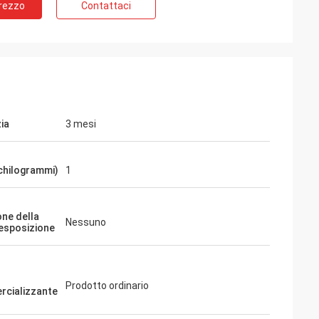
Prezzo
Contattaci
ia
3 mesi
chilogrammi)
1
one della
Nessuno
'esposizione
Prodotto ordinario
cializzante