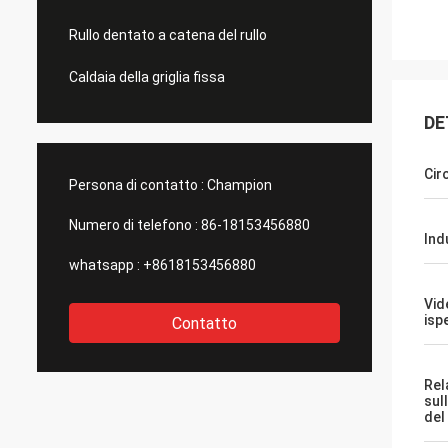
Rullo dentato a catena del rullo
Caldaia della griglia fissa
DE
Cir
Persona di contatto :
Champion
Numero di telefono :
86-18153456880
Ind
whatsapp :
+8618153456880
Vid
isp
Contatto
Rel
sul
del