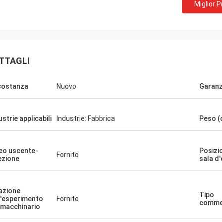
Miglior 
TTAGLI
costanza
Nuovo
Garanz
ustrie applicabili
Industrie: Fabbrica
Peso (
eo uscente-
Posizi
Fornito
ezione
sala d
azione
Tipo
l'esperimento
Fornito
commer
 macchinario