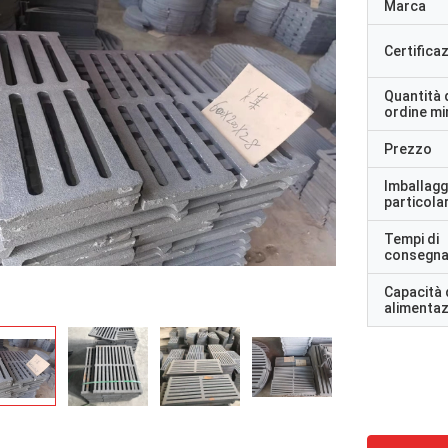
Marca
Certifica
Quantità 
ordine m
Prezzo
Imballagg
particolar
Tempi di
consegn
Capacità 
alimenta