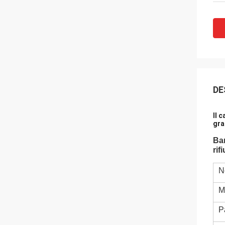
DE
Il 
gra
Bar
rif
N
M
P