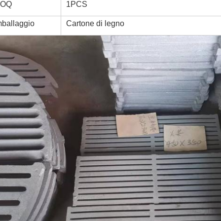
OQ
1PCS
mballaggio
Cartone di legno