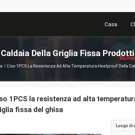
Casa
C
描
述
Caldaia Della Griglia Fissa Prodotti
Richi
sa
/
L'iso 1PCS La Resistenza Ad Alta Temperatura Heatproof Della Calda
Pre
iso 1PCS la resistenza ad alta temperatur
iglia fissa del ghisa
Luogo di 