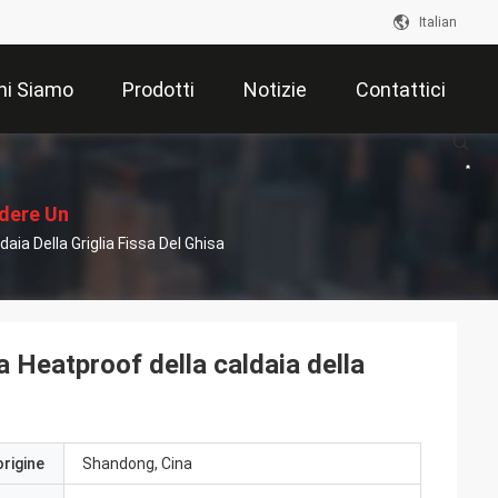
Italian
hi Siamo
Prodotti
Notizie
Contattici
edere Un
ia Della Griglia Fissa Del Ghisa
ventivo
a Heatproof della caldaia della
origine
Shandong, Cina