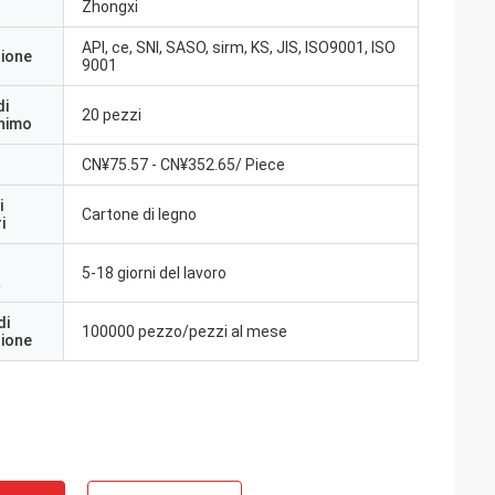
Zhongxi
API, ce, SNI, SASO, sirm, KS, JIS, ISO9001, ISO
zione
9001
di
20 pezzi
inimo
CN¥75.57 - CN¥352.65/ Piece
i
Cartone di legno
i
5-18 giorni del lavoro
a
di
100000 pezzo/pezzi al mese
zione