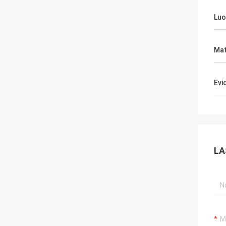
Luo
Mat
Evi
LA