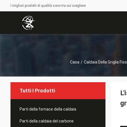
I migliori prodotti di qualità sono tra cui scegliere
Casa
/
Caldaia Della Griglia Fis
Tutti I Prodotti
L'
gr
Parti della fornace della caldaia
Parti della caldaia del carbone